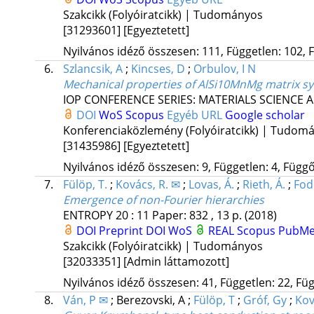
Szakcikk (Folyóiratcikk) | Tudományos
[31293601]
[Egyeztetett]
Nyilvános idéző összesen: 111, Független: 102, F
6.
Szlancsik, A
;
Kincses, D
;
Orbulov, I N
Mechanical properties of AlSi10MnMg matrix synt
IOP CONFERENCE SERIES: MATERIALS SCIENCE
DOI
WoS
Scopus
Egyéb URL
Google scholar
Konferenciaközlemény (Folyóiratcikk) | Tudom
[31435986]
[Egyeztetett]
Nyilvános idéző összesen: 9, Független: 4, Függő:
7.
Fülöp, T.
;
Kovács, R. ✉
;
Lovas, Á.
;
Rieth, Á.
;
Fod
Emergence of non-Fourier hierarchies
ENTROPY
20
:
11
Paper: 832 , 13 p.
(2018)
DOI
Preprint DOI
WoS
REAL
Scopus
PubM
Szakcikk (Folyóiratcikk) | Tudományos
[32033351]
[Admin láttamozott]
Nyilvános idéző összesen: 41, Független: 22, Füg
8.
Ván, P ✉
;
Berezovski, A
;
Fülöp, T
;
Gróf, Gy
;
Kov