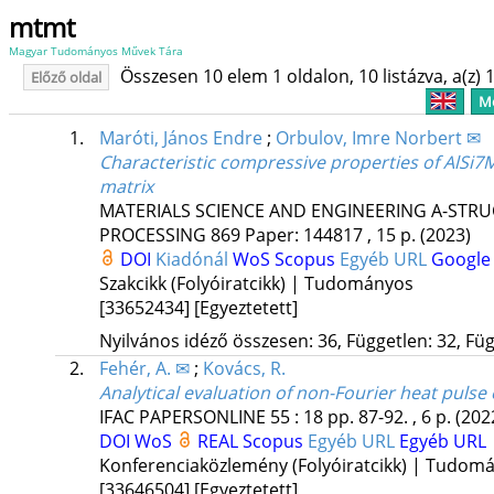
mtmt
Magyar Tudományos Művek Tára
Összesen 10 elem 1 oldalon, 10 listázva, a(z) 1
Előző oldal
Me
1.
Maróti, János Endre
;
Orbulov, Imre Norbert ✉
Characteristic compressive properties of AlSi7M
matrix
MATERIALS SCIENCE AND ENGINEERING A-STR
PROCESSING
869
Paper: 144817 , 15 p.
(2023)
DOI
Kiadónál
WoS
Scopus
Egyéb URL
Google 
Szakcikk (Folyóiratcikk) | Tudományos
[33652434]
[Egyeztetett]
Nyilvános idéző összesen: 36, Független: 32, Füg
2.
Fehér, A. ✉
;
Kovács, R.
Analytical evaluation of non-Fourier heat pul
IFAC PAPERSONLINE
55
:
18
pp. 87-92. , 6 p.
(202
DOI
WoS
REAL
Scopus
Egyéb URL
Egyéb URL
Konferenciaközlemény (Folyóiratcikk) | Tudom
[33646504]
[Egyeztetett]