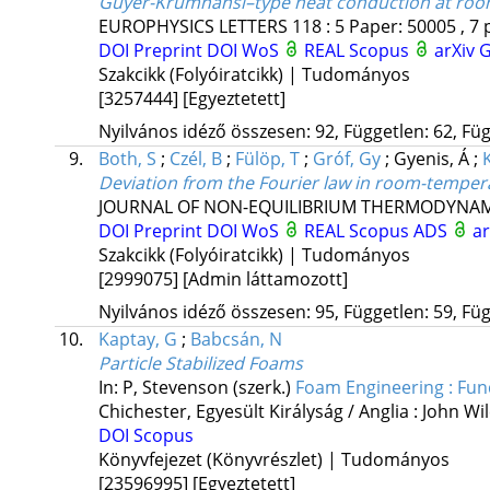
Guyer-Krumhansl–type heat conduction at ro
EUROPHYSICS LETTERS
118
:
5
Paper: 50005 , 7 
DOI
Preprint DOI
WoS
REAL
Scopus
arXiv
G
Szakcikk (Folyóiratcikk) | Tudományos
[3257444]
[Egyeztetett]
Nyilvános idéző összesen: 92, Független: 62, Füg
9.
Both, S
;
Czél, B
;
Fülöp, T
;
Gróf, Gy
;
Gyenis, Á
;
Deviation from the Fourier law in room-temper
JOURNAL OF NON-EQUILIBRIUM THERMODYNAM
DOI
Preprint DOI
WoS
REAL
Scopus
ADS
a
Szakcikk (Folyóiratcikk) | Tudományos
[2999075]
[Admin láttamozott]
Nyilvános idéző összesen: 95, Független: 59, Füg
10.
Kaptay, G
;
Babcsán, N
Particle Stabilized Foams
In: P, Stevenson (szerk.)
Foam Engineering : Fun
Chichester, Egyesült Királyság / Anglia :
John Wi
DOI
Scopus
Könyvfejezet (Könyvrészlet) | Tudományos
[23596995]
[Egyeztetett]