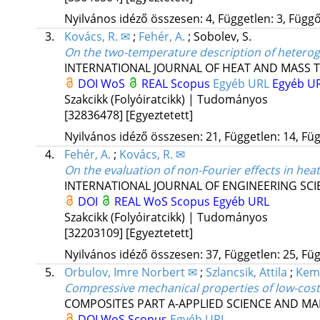
Nyilvános idéző összesen: 4, Független: 3, Függő:
3.
Kovács, R. ✉
;
Fehér, A.
;
Sobolev, S.
On the two-temperature description of hetero
INTERNATIONAL JOURNAL OF HEAT AND MASS 
DOI
WoS
REAL
Scopus
Egyéb URL
Egyéb U
Szakcikk (Folyóiratcikk) | Tudományos
[32836478]
[Egyeztetett]
Nyilvános idéző összesen: 21, Független: 14, Füg
4.
Fehér, A.
;
Kovács, R. ✉
On the evaluation of non-Fourier effects in hea
INTERNATIONAL JOURNAL OF ENGINEERING SCI
DOI
REAL
WoS
Scopus
Egyéb URL
Szakcikk (Folyóiratcikk) | Tudományos
[32203109]
[Egyeztetett]
Nyilvános idéző összesen: 37, Független: 25, Füg
5.
Orbulov, Imre Norbert ✉
;
Szlancsik, Attila
;
Kem
Compressive mechanical properties of low-cost
COMPOSITES PART A-APPLIED SCIENCE AND M
DOI
WoS
Scopus
Egyéb URL