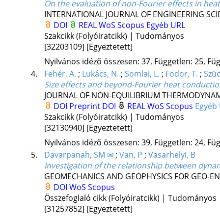
On the evaluation of non-Fourier effects in hea
INTERNATIONAL JOURNAL OF ENGINEERING SCI
DOI
REAL
WoS
Scopus
Egyéb URL
Szakcikk (Folyóiratcikk) | Tudományos
[32203109]
[Egyeztetett]
Nyilvános idéző összesen: 37, Független: 25, Füg
4.
Fehér, A.
;
Lukács, N.
;
Somlai, L.
;
Fodor, T.
;
Szüc
Size effects and beyond-Fourier heat conduct
JOURNAL OF NON-EQUILIBRIUM THERMODYNAM
DOI
Preprint DOI
REAL
WoS
Scopus
Egyéb
Szakcikk (Folyóiratcikk) | Tudományos
[32130940]
[Egyeztetett]
Nyilvános idéző összesen: 39, Független: 24, Füg
5.
Davarpanah, SM ✉
;
Van, P
;
Vasarhelyi, B
Investigation of the relationship between dyna
GEOMECHANICS AND GEOPHYSICS FOR GEO-E
DOI
WoS
Scopus
Összefoglaló cikk (Folyóiratcikk) | Tudományos
[31257852]
[Egyeztetett]