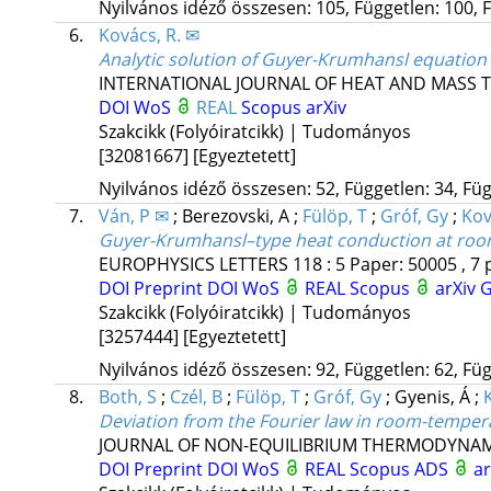
Nyilvános idéző összesen: 105, Független: 100, F
6.
Kovács, R. ✉
Analytic solution of Guyer-Krumhansl equation 
INTERNATIONAL JOURNAL OF HEAT AND MASS 
DOI
WoS
REAL
Scopus
arXiv
Szakcikk (Folyóiratcikk) | Tudományos
[32081667]
[Egyeztetett]
Nyilvános idéző összesen: 52, Független: 34, Füg
7.
Ván, P ✉
;
Berezovski, A
;
Fülöp, T
;
Gróf, Gy
;
Kov
Guyer-Krumhansl–type heat conduction at ro
EUROPHYSICS LETTERS
118
:
5
Paper: 50005 , 7 
DOI
Preprint DOI
WoS
REAL
Scopus
arXiv
G
Szakcikk (Folyóiratcikk) | Tudományos
[3257444]
[Egyeztetett]
Nyilvános idéző összesen: 92, Független: 62, Füg
8.
Both, S
;
Czél, B
;
Fülöp, T
;
Gróf, Gy
;
Gyenis, Á
;
Deviation from the Fourier law in room-temper
JOURNAL OF NON-EQUILIBRIUM THERMODYNAM
DOI
Preprint DOI
WoS
REAL
Scopus
ADS
a