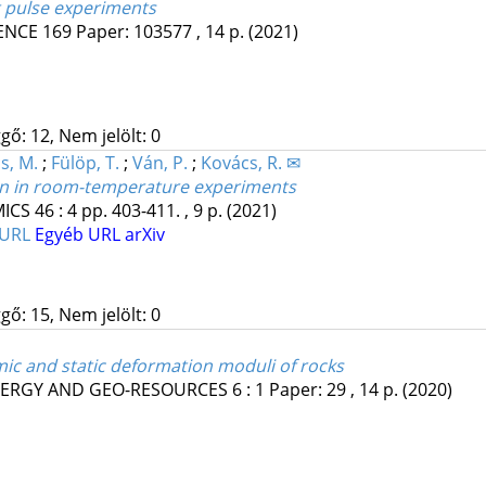
t pulse experiments
ENCE
169
Paper: 103577 , 14 p.
(2021)
gő: 12, Nem jelölt: 0
s, M.
;
Fülöp, T.
;
Ván, P.
;
Kovács, R. ✉
ion in room-temperature experiments
ICS
46
:
4
pp. 403-411. , 9 p.
(2021)
 URL
Egyéb URL
arXiv
gő: 15, Nem jelölt: 0
mic and static deformation moduli of rocks
NERGY AND GEO-RESOURCES
6
:
1
Paper: 29 , 14 p.
(2020)