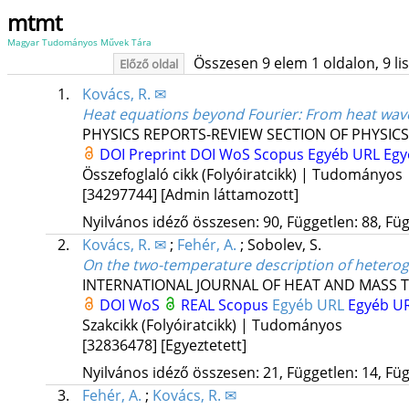
mtmt
Magyar Tudományos Művek Tára
Összesen 9 elem 1 oldalon, 9 list
Előző oldal
1.
Kovács, R. ✉
Heat equations beyond Fourier: From heat wav
PHYSICS REPORTS-REVIEW SECTION OF PHYSICS
DOI
Preprint DOI
WoS
Scopus
Egyéb URL
Egy
Összefoglaló cikk (Folyóiratcikk) | Tudományos
[34297744]
[Admin láttamozott]
Nyilvános idéző összesen: 90, Független: 88, Füg
2.
Kovács, R. ✉
;
Fehér, A.
;
Sobolev, S.
On the two-temperature description of hetero
INTERNATIONAL JOURNAL OF HEAT AND MASS 
DOI
WoS
REAL
Scopus
Egyéb URL
Egyéb U
Szakcikk (Folyóiratcikk) | Tudományos
[32836478]
[Egyeztetett]
Nyilvános idéző összesen: 21, Független: 14, Füg
3.
Fehér, A.
;
Kovács, R. ✉