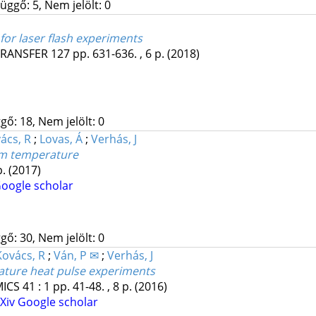
üggő: 5, Nem jelölt: 0
for laser flash experiments
TRANSFER
127
pp. 631-636. , 6 p.
(2018)
gő: 18, Nem jelölt: 0
ács, R
;
Lovas, Á
;
Verhás, J
om temperature
p.
(2017)
oogle scholar
gő: 30, Nem jelölt: 0
Kovács, R
;
Ván, P ✉
;
Verhás, J
ature heat pulse experiments
ICS
41
:
1
pp. 41-48. , 8 p.
(2016)
rXiv
Google scholar