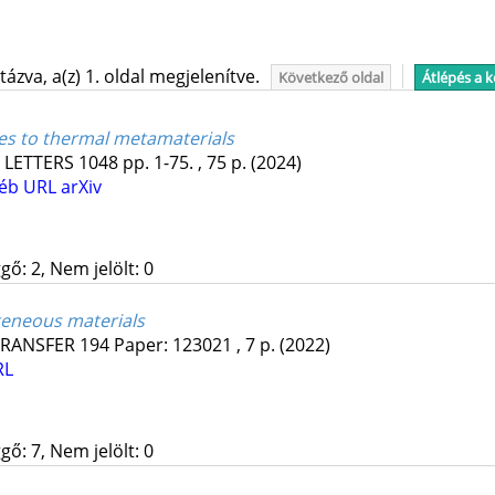
ázva, a(z) 1. oldal megjelenítve.
Következő oldal
Átlépés a 
es to thermal metamaterials
 LETTERS
1048
pp. 1-75. , 75 p.
(2024)
éb URL
arXiv
gő: 2, Nem jelölt: 0
geneous materials
TRANSFER
194
Paper: 123021 , 7 p.
(2022)
RL
gő: 7, Nem jelölt: 0