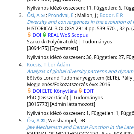
Nyilvános idéző összesen: 11, Független: 6, Függő
3.
Ősi, A ✉
;
Prondvai, E
;
Mallon, J
;
Bodor, E R
Diversity and convergences in the evolution of 
HISTORICAL BIOLOGY
29
:
4
pp. 539-570. , 32 p.
(
DOI
REAL
WoS
Scopus
Szakcikk (Folyóiratcikk) | Tudományos
[3094475]
[Egyeztetett]
Nyilvános idéző összesen: 36, Független: 27, Füg
4.
Kocsis, Tibor Ádám
Analysis of global diversity patterns and dyna
Eötvös Loránd Tudományegyetem (ELTE)
,
Pálfy
Megjelenés/Fokozatszerzés éve: 2016
DOI
ELTE Könyvtára
EDIT
PhD (Disszertáció) | Tudományos
[3015773]
[Admin láttamozott]
Nyilvános idéző összesen: 1, Független: 1, Függő:
5.
Ősi, A ✉
;
Weishampel, DB
Jaw Mechanism and Dental Function in the Lat
JOURNAL OF MORPHOLOGY
270
:
8
pp. 903-920. 