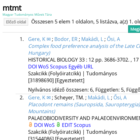
mtmt
Magyar Tudományos Művek Tára
Összesen 5 elem 1 oldalon, 5 listázva, a(z) 1. o
Előző oldal
Megje
1.
Gere, K ✉
;
Bodor, ER
;
Makádi, L
;
Ősi, A
Complex food preference analysis of the Late C
Hungary)
HISTORICAL BIOLOGY
33
:
12
pp. 3686-3702. , 17
DOI
WoS
Scopus
Egyéb URL
Szakcikk (Folyóiratcikk) | Tudományos
[31898690]
[Egyeztetett]
Nyilvános idéző összesen: 6, Független: 5, Függő:
2.
Gere, K ✉
;
Scheyer, TM.
;
Makádi, L
;
Ősi, A
Placodont remains (Sauropsida, Sauropterygia)
Mountains)
PALAEOBIODIVERSITY AND PALAEOENVIRONME
DOI
WoS
EDIT
Scopus
Szakcikk (Folyóiratcikk) | Tudományos
[31544086]
[Egyeztetett]