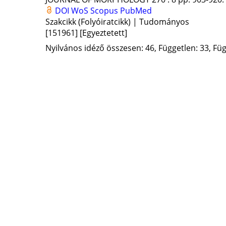
DOI
WoS
Scopus
PubMed
Szakcikk (Folyóiratcikk) | Tudományos
[151961]
[Egyeztetett]
Nyilvános idéző összesen: 46, Független: 33, Füg