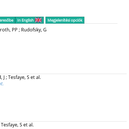
keresőbe
In English
Megjelenítési opciók
roth, PP
;
Rudofsky, G
, J
;
Tesfaye, S
et al.
t.
;
Tesfaye, S
et al.