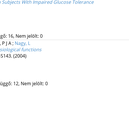
n Subjects With Impaired Glucose Tolerance
gő: 16, Nem jelölt: 0
 P J A
;
Nagy, L
siological functions
-S143.
(2004)
üggő: 12, Nem jelölt: 0