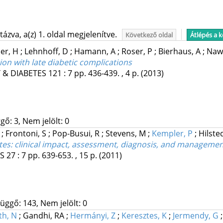
ázva, a(z) 1. oldal megjelenítve.
Következő oldal
Átlépés a 
er, H
;
Lehnhoff, D
;
Hamann, A
;
Roser, P
;
Bierhaus, A
;
Naw
ion with late diabetic complications
 & DIABETES
121
:
7
pp. 436-439. , 4 p.
(2013)
gő: 3, Nem jelölt: 0
L
;
Frontoni, S
;
Pop-Busui, R
;
Stevens, M
;
Kempler, P
;
Hilsted
es: clinical impact, assessment, diagnosis, and managemen
S
27
:
7
pp. 639-653. , 15 p.
(2011)
üggő: 143, Nem jelölt: 0
h, N
;
Gandhi, RA
;
Hermányi, Z
;
Keresztes, K
;
Jermendy, G