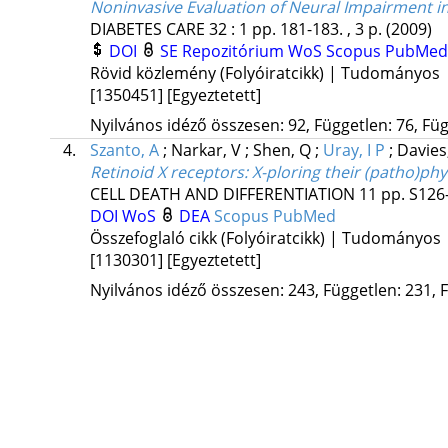
Noninvasive Evaluation of Neural Impairment i
DIABETES CARE
32
:
1
pp. 181-183. , 3 p.
(2009)
DOI
SE Repozitórium
WoS
Scopus
PubMed
Rövid közlemény (Folyóiratcikk) | Tudományos
[1350451]
[Egyeztetett]
Nyilvános idéző összesen: 92, Független: 76, Füg
4.
Szanto, A
;
Narkar, V
;
Shen, Q
;
Uray, I P
;
Davies,
Retinoid X receptors: X-ploring their (patho)phy
CELL DEATH AND DIFFERENTIATION
11
pp. S126
DOI
WoS
DEA
Scopus
PubMed
Összefoglaló cikk (Folyóiratcikk) | Tudományos
[1130301]
[Egyeztetett]
Nyilvános idéző összesen: 243, Független: 231, F