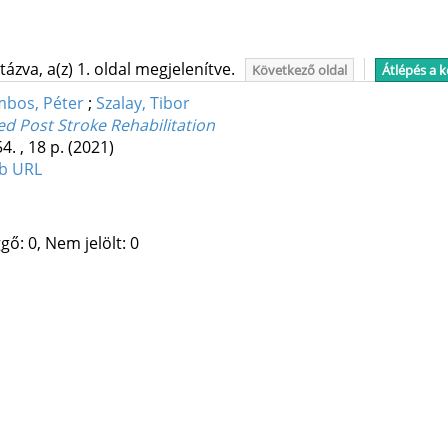
ázva, a(z) 1. oldal megjelenítve.
Következő oldal
Átlépés a 
bos, Péter
;
Szalay, Tibor
ed Post Stroke Rehabilitation
4. , 18 p.
(2021)
b URL
gő: 0, Nem jelölt: 0