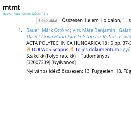
mtmt
Magyar Tudományos Művek Tára
Összesen 1 elem 1 oldalon, 1 list
Előző oldal
1.
Bauer, Márk Ottó ✉
;
Vizi, Máté Benjamin
;
Galam
Direct Drive Hand Exoskeleton for Robot-assist
ACTA POLYTECHNICA HUNGARICA
18
:
5
pp. 37-5
DOI
WoS
Scopus
Teljes dokumentum
Egyé
Szakcikk (Folyóiratcikk) | Tudományos
[32007339]
[Nyilvános]
Nyilvános idéző összesen: 13, Független: 13, Füg