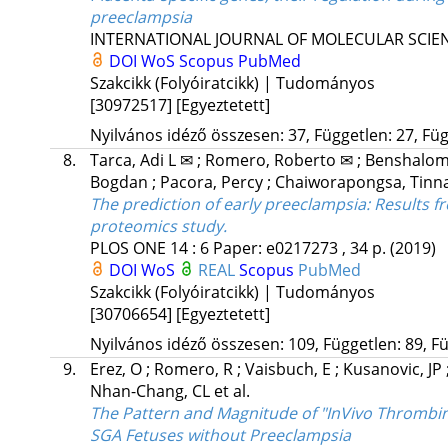
preeclampsia
INTERNATIONAL JOURNAL OF MOLECULAR SCIE
DOI
WoS
Scopus
PubMed
Szakcikk (Folyóiratcikk) | Tudományos
[30972517]
[Egyeztetett]
Nyilvános idéző összesen: 37, Független: 27, Füg
8.
Tarca, Adi L ✉
;
Romero, Roberto ✉
;
Benshalom
Bogdan
;
Pacora, Percy
;
Chaiworapongsa, Tinn
The prediction of early preeclampsia: Results f
proteomics study.
PLOS ONE
14
:
6
Paper: e0217273 , 34 p.
(2019)
DOI
WoS
REAL
Scopus
PubMed
Szakcikk (Folyóiratcikk) | Tudományos
[30706654]
[Egyeztetett]
Nyilvános idéző összesen: 109, Független: 89, Fü
9.
Erez, O
;
Romero, R
;
Vaisbuch, E
;
Kusanovic, JP
Nhan-Chang, CL
et al.
The Pattern and Magnitude of "InVivo Thrombin
SGA Fetuses without Preeclampsia