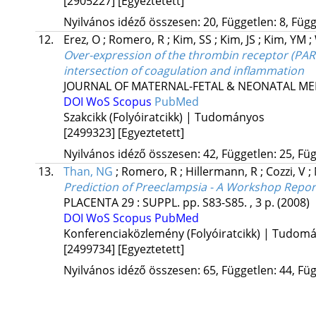
[2905227]
[Egyeztetett]
Nyilvános idéző összesen: 20, Független: 8, Függ
12.
Erez, O
;
Romero, R
;
Kim, SS
;
Kim, JS
;
Kim, YM
;
Over-expression of the thrombin receptor (PAR-
intersection of coagulation and inflammation
JOURNAL OF MATERNAL-FETAL & NEONATAL ME
DOI
WoS
Scopus
PubMed
Szakcikk (Folyóiratcikk) | Tudományos
[2499323]
[Egyeztetett]
Nyilvános idéző összesen: 42, Független: 25, Füg
13.
Than, NG
;
Romero, R
;
Hillermann, R
;
Cozzi, V
;
Prediction of Preeclampsia - A Workshop Repor
PLACENTA
29
:
SUPPL.
pp. S83-S85. , 3 p.
(2008)
DOI
WoS
Scopus
PubMed
Konferenciaközlemény (Folyóiratcikk) | Tudom
[2499734]
[Egyeztetett]
Nyilvános idéző összesen: 65, Független: 44, Füg