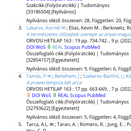
Szakcikk (Folyóiratcikk) | Tudományos
[33186504]
[Nyilvános]
Nyilvános idéző összesen: 28, Független: 20, Füg
3.
Lakatos, Kornél ✉
;
Elias, Kevin M.
;
Berkowitz, R
A természetes ölősejtek szerepe az anyai-mag
ORVOSI HETILAP
163
:
19
pp. 734-742. , 9 p.
(202
DOI
WoS
REAL
Scopus
PubMed
Összefoglaló cikk (Folyóiratcikk) | Tudományos
[32854157]
[Egyeztetett]
Nyilvános idéző összesen: 9, Független: 6, Függő:
4.
Tamás, P ✉
;
Betlehem, J
;
Szekeres-Barthó, J
;
Ko
A praeeclampsia két arca
ORVOSI HETILAP
163
:
17
pp. 663-669. , 7 p.
(202
DOI
WoS
REAL
Scopus
PubMed
Összefoglaló cikk (Folyóiratcikk) | Tudományos
[32793622]
[Egyeztetett]
Nyilvános idéző összesen: 5, Független: 4, Függő:
5.
Tarca, A.L. ✉
;
Taran, A.
;
Romero, R.
;
Jung, E.
;
P
Hsu, C.-D.