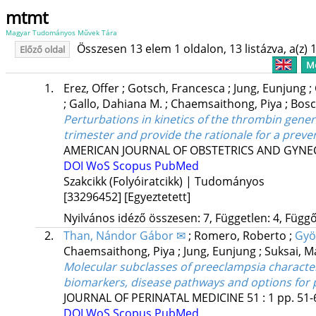
mtmt
Magyar Tudományos Művek Tára
Összesen 13 elem 1 oldalon, 13 listázva, a(z) 1
Előző oldal
Me
1.
Erez, Offer
;
Gotsch, Francesca
;
Jung, Eunjung
;
;
Gallo, Dahiana M.
;
Chaemsaithong, Piya
;
Bosc
Perturbations in kinetics of the thrombin genera
trimester and provide the rationale for a prev
AMERICAN JOURNAL OF OBSTETRICS AND GYN
DOI
WoS
Scopus
PubMed
Szakcikk (Folyóiratcikk) | Tudományos
[33296452]
[Egyeztetett]
Nyilvános idéző összesen: 7, Független: 4, Függő:
2.
Than, Nándor Gábor ✉
;
Romero, Roberto
;
Györ
Chaemsaithong, Piya
;
Jung, Eunjung
;
Suksai, 
Molecular subclasses of preeclampsia character
biomarkers, disease pathways and options for 
JOURNAL OF PERINATAL MEDICINE
51
:
1
pp. 51-
DOI
WoS
Scopus
PubMed