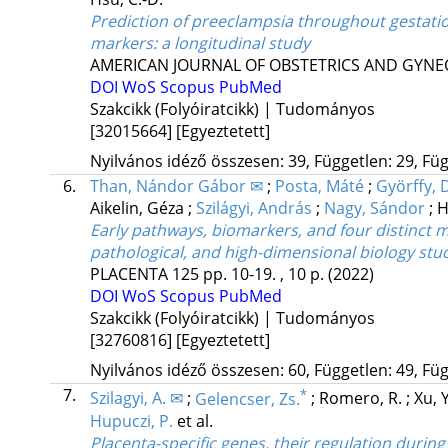
Prediction of preeclampsia throughout gestatio
markers: a longitudinal study
AMERICAN JOURNAL OF OBSTETRICS AND GYN
DOI
WoS
Scopus
PubMed
Szakcikk (Folyóiratcikk) | Tudományos
[32015664]
[Egyeztetett]
Nyilvános idéző összesen: 39, Független: 29, Füg
6.
Than, Nándor Gábor ✉
;
Posta, Máté
;
Györffy, 
Aikelin, Géza
;
Szilágyi, András
;
Nagy, Sándor
;
H
Early pathways, biomarkers, and four distinct mo
pathological, and high-dimensional biology stu
PLACENTA
125
pp. 10-19. , 10 p.
(2022)
DOI
WoS
Scopus
PubMed
Szakcikk (Folyóiratcikk) | Tudományos
[32760816]
[Egyeztetett]
Nyilvános idéző összesen: 60, Független: 49, Füg
7.
*
Szilagyi, A. ✉
;
Gelencser, Zs.
;
Romero, R.
;
Xu, 
Hupuczi, P.
et al.
Placenta-specific genes, their regulation during