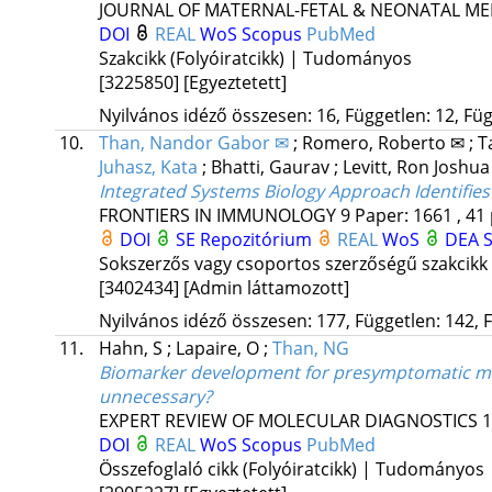
JOURNAL OF MATERNAL-FETAL & NEONATAL ME
DOI
REAL
WoS
Scopus
PubMed
Szakcikk (Folyóiratcikk) | Tudományos
[3225850]
[Egyeztetett]
Nyilvános idéző összesen: 16, Független: 12, Füg
10.
Than, Nandor Gabor ✉
;
Romero, Roberto ✉
;
T
Juhasz, Kata
;
Bhatti, Gaurav
;
Levitt, Ron Joshu
Integrated Systems Biology Approach Identifie
FRONTIERS IN IMMUNOLOGY
9
Paper: 1661 , 41
DOI
SE Repozitórium
REAL
WoS
DEA
Sokszerzős vagy csoportos szerzőségű szakcikk
[3402434]
[Admin láttamozott]
Nyilvános idéző összesen: 177, Független: 142, F
11.
Hahn, S
;
Lapaire, O
;
Than, NG
Biomarker development for presymptomatic mole
unnecessary?
EXPERT REVIEW OF MOLECULAR DIAGNOSTICS
1
DOI
REAL
WoS
Scopus
PubMed
Összefoglaló cikk (Folyóiratcikk) | Tudományos