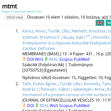
mtmt
Magyar Tudományos Művek Tára
Összesen 10 elem 1 oldalon, 10 listázva, a(z) 1
Előző oldal
Me
1.
Koncz, Anna
;
Turiák, Lilla
;
Németh, Krisztina
;
L
**
Vukman, Krisztina V.
;
Buzás, Edit I.
;
Visnovitz
Endoplasmin Is a Hypoxia-Inducible Endoplasmic
Cardiac Cell Lines
MEMBRANES (BASEL)
13
:
4
Paper: 431 , 16 p.
(2
DOI
WoS
REAL
Scopus
PubMed
Szakcikk (Folyóiratcikk) | Tudományos
[33750753]
[Egyeztetett]
Nyilvános idéző összesen: 15, Független: 10, Füg
2.
Tóth, Eszter Ágnes
;
Turiák, Lilla
;
Visnovitz, Tam
András I
;
Petovári, Gábor
;
Sebestyén, Anna
;
Ko
Formation of a protein corona on the surface of
JOURNAL OF EXTRACELLULAR VESICLES
10
:
11
P
DOI
REAL
WoS
Scopus
PubMed
Szakcikk (Folyóiratcikk) | Tudományos