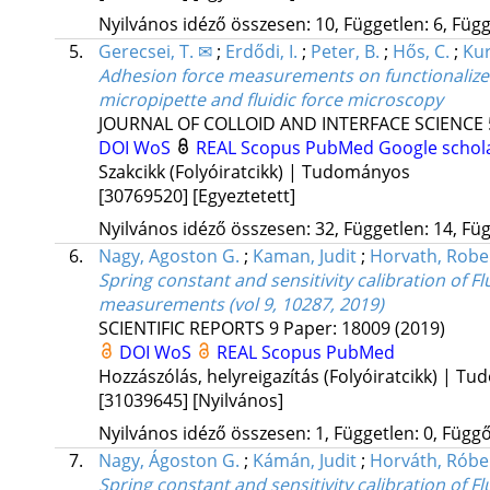
Nyilvános idéző összesen: 10, Független: 6, Függő
5.
Gerecsei, T. ✉
;
Erdődi, I.
;
Peter, B.
;
Hős, C.
;
Kur
Adhesion force measurements on functionalize
micropipette and fluidic force microscopy
JOURNAL OF COLLOID AND INTERFACE SCIENCE
DOI
WoS
REAL
Scopus
PubMed
Google schol
Szakcikk (Folyóiratcikk) | Tudományos
[30769520]
[Egyeztetett]
Nyilvános idéző összesen: 32, Független: 14, Füg
6.
Nagy, Agoston G.
;
Kaman, Judit
;
Horvath, Robe
Spring constant and sensitivity calibration of 
measurements (vol 9, 10287, 2019)
SCIENTIFIC REPORTS
9
Paper: 18009
(2019)
DOI
WoS
REAL
Scopus
PubMed
Hozzászólás, helyreigazítás (Folyóiratcikk) | T
[31039645]
[Nyilvános]
Nyilvános idéző összesen: 1, Független: 0, Függő:
7.
Nagy, Ágoston G.
;
Kámán, Judit
;
Horváth, Róbe
Spring constant and sensitivity calibration of 