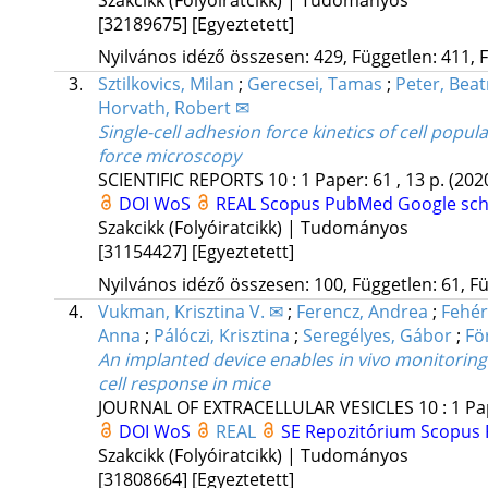
[32189675]
[Egyeztetett]
Nyilvános idéző összesen: 429, Független: 411, F
3.
Sztilkovics, Milan
;
Gerecsei, Tamas
;
Peter, Beat
Horvath, Robert ✉
Single-cell adhesion force kinetics of cell popu
force microscopy
SCIENTIFIC REPORTS
10
:
1
Paper: 61 , 13 p.
(202
DOI
WoS
REAL
Scopus
PubMed
Google sch
Szakcikk (Folyóiratcikk) | Tudományos
[31154427]
[Egyeztetett]
Nyilvános idéző összesen: 100, Független: 61, Fü
4.
Vukman, Krisztina V. ✉
;
Ferencz, Andrea
;
Fehér
Anna
;
Pálóczi, Krisztina
;
Seregélyes, Gábor
;
Fö
An implanted device enables in vivo monitoring
cell response in mice
JOURNAL OF EXTRACELLULAR VESICLES
10
:
1
Pa
DOI
WoS
REAL
SE Repozitórium
Scopus
Szakcikk (Folyóiratcikk) | Tudományos
[31808664]
[Egyeztetett]