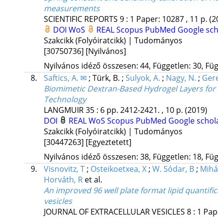
measurements
SCIENTIFIC REPORTS
9
:
1
Paper: 10287 , 11 p.
(2
DOI
WoS
REAL
Scopus
PubMed
Google sch
Szakcikk (Folyóiratcikk) | Tudományos
[30750736]
[Nyilvános]
Nyilvános idéző összesen: 44, Független: 30, Füg
8.
Saftics, A. ✉
;
Türk, B.
;
Sulyok, A.
;
Nagy, N.
;
Gere
Biomimetic Dextran-Based Hydrogel Layers for 
Technology
LANGMUIR
35
:
6
pp. 2412-2421. , 10 p.
(2019)
DOI
REAL
WoS
Scopus
PubMed
Google schol
Szakcikk (Folyóiratcikk) | Tudományos
[30447263]
[Egyeztetett]
Nyilvános idéző összesen: 38, Független: 18, Füg
9.
Visnovitz, T
;
Osteikoetxea, X
;
W. Sódar, B
;
Mihál
Horváth, R
et al.
An improved 96 well plate format lipid quantific
vesicles
JOURNAL OF EXTRACELLULAR VESICLES
8
:
1
Pap