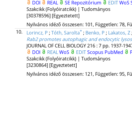
DOI
REAL
SE Repozitórium
EDIT
WoS
Szakcikk (Folyóiratcikk) | Tudományos
[30378596]
[Egyeztetett]
Nyilvános idéző összesen: 101, Független: 78, Fü
10.
*
Lorincz, P
;
Tóth, Sarolta
;
Benko, P
;
Lakatos, Z
Rab2 promotes autophagic and endocytic lyso
JOURNAL OF CELL BIOLOGY
216
:
7
pp. 1937-1947
DOI
REAL
WoS
EDIT
Scopus
PubMed
Szakcikk (Folyóiratcikk) | Tudományos
[3230864]
[Egyeztetett]
Nyilvános idéző összesen: 121, Független: 95, Fü