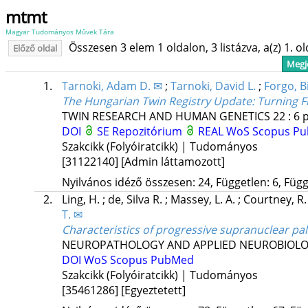
mtmt
Magyar Tudományos Művek Tára
Összesen 3 elem 1 oldalon, 3 listázva, a(z) 1. o
Előző oldal
Megje
1.
Tarnoki, Adam D. ✉
;
Tarnoki, David L.
;
Forgo, B
The Hungarian Twin Registry Update: Turning F
TWIN RESEARCH AND HUMAN GENETICS
22
:
6
p
DOI
SE Repozitórium
REAL
WoS
Scopus
Pu
Szakcikk (Folyóiratcikk) | Tudományos
[31122140]
[Admin láttamozott]
Nyilvános idéző összesen: 24, Független: 6, Függ
2.
Ling, H.
;
de, Silva R.
;
Massey, L. A.
;
Courtney, R
T. ✉
Characteristics of progressive supranuclear pa
NEUROPATHOLOGY AND APPLIED NEUROBIOL
DOI
WoS
Scopus
PubMed
Szakcikk (Folyóiratcikk) | Tudományos
[35461286]
[Egyeztetett]