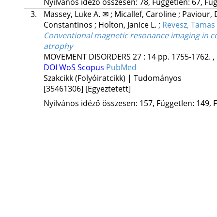
Nyilvános idéző összesen: 78, Független: 67, Füg
3.
Massey, Luke A. ✉
;
Micallef, Caroline
;
Paviour, 
Constantinos
;
Holton, Janice L.
;
Revesz, Tamas
Conventional magnetic resonance imaging in c
atrophy
MOVEMENT DISORDERS
27
:
14
pp. 1755-1762. ,
DOI
WoS
Scopus
PubMed
Szakcikk (Folyóiratcikk) | Tudományos
[35461306]
[Egyeztetett]
Nyilvános idéző összesen: 157, Független: 149, F