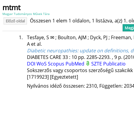
mtmt
Magyar Tudományos Művek Tára
Összesen 1 elem 1 oldalon, 1 listázva, a(z) 1. o
Előző oldal
Megje
1.
Tesfaye, S ✉
;
Boulton, AJM
;
Dyck, PJ
;
Freeman,
A
et al.
Diabetic neuropathies: update on definitions, di
DIABETES CARE
33
:
10
pp. 2285-2293. , 9 p.
(201
DOI
WoS
Scopus
PubMed
SZTE Publicatio
Sokszerzős vagy csoportos szerzőségű szakcikk
[1719923]
[Egyeztetett]
Nyilvános idéző összesen: 2310, Független: 2034,