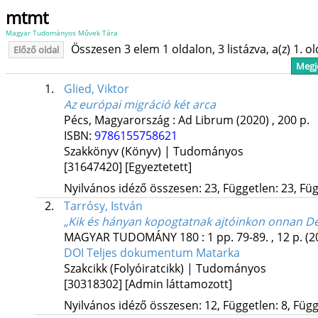
mtmt
Magyar Tudományos Művek Tára
Összesen 3 elem 1 oldalon, 3 listázva, a(z) 1. o
Előző oldal
Megje
1.
Glied, Viktor
Az európai migráció két arca
Pécs, Magyarország :
Ad Librum
(2020)
,
200 p.
ISBN:
9786155758621
Szakkönyv (Könyv) | Tudományos
[31647420]
[Egyeztetett]
Nyilvános idéző összesen: 23, Független: 23, Füg
2.
Tarrósy, István
„Kik és hányan kopogtatnak ajtóinkon onnan Dé
MAGYAR TUDOMÁNY
180
:
1
pp. 79-89. , 12 p.
(2
DOI
Teljes dokumentum
Matarka
Szakcikk (Folyóiratcikk) | Tudományos
[30318302]
[Admin láttamozott]
Nyilvános idéző összesen: 12, Független: 8, Függő