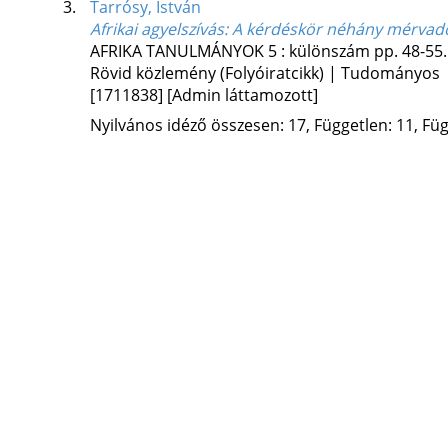
3.
Tarrósy, István
Afrikai agyelszívás
: A kérdéskör néhány mérvad
AFRIKA TANULMÁNYOK
5
:
különszám
pp. 48-55.
Rövid közlemény (Folyóiratcikk) | Tudományos
[1711838]
[Admin láttamozott]
Nyilvános idéző összesen: 17, Független: 11, Füg