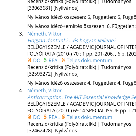
Recenzió/kritika (Folyóiratcikk) | Tudományos
[33063681]
[Nyilvános]
Nyilvános idéző összesen: 5, Független: 5, Függő:
Nyilvános idéző+említés összesen: 6, Független: 
3.
Németh, Viktor
Hogyan döntünk? …és hogyan kellene?
BELÜGYI SZEMLE / ACADEMIC JOURNAL OF INT
FOLYÓIRATA (2010-)
70
:
1
pp. 201-206. , 6 p.
(20
DOI
REAL
Teljes dokumentum
Recenzió/kritika (Folyóiratcikk) | Tudományos
[32593272]
[Nyilvános]
Nyilvános idéző összesen: 4, Független: 4, Függő:
4.
Németh, Viktor
Anticorruption. The MIT Essential Knowledge Se
BELÜGYI SZEMLE / ACADEMIC JOURNAL OF INT
FOLYÓIRATA (2010-)
69
:
4 SPECIAL ISSUE
pp. 121
DOI
REAL
Teljes dokumentum
Recenzió/kritika (Folyóiratcikk) | Tudományos
[32462428]
[Nyilvános]