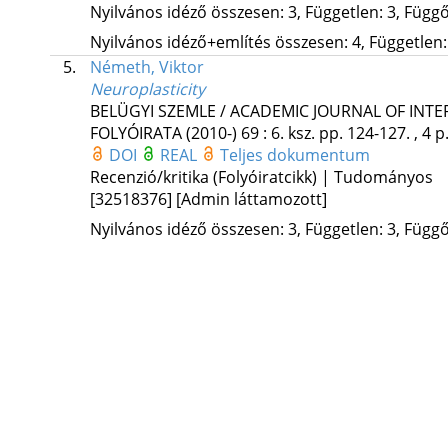
Nyilvános idéző összesen: 3, Független: 3, Függő:
Nyilvános idéző+említés összesen: 4, Független: 
5.
Németh, Viktor
Neuroplasticity
BELÜGYI SZEMLE / ACADEMIC JOURNAL OF INT
FOLYÓIRATA (2010-)
69
:
6. ksz.
pp. 124-127. , 4 p
DOI
REAL
Teljes dokumentum
Recenzió/kritika (Folyóiratcikk) | Tudományos
[32518376]
[Admin láttamozott]
Nyilvános idéző összesen: 3, Független: 3, Függő: