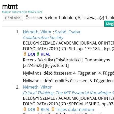
mtmt
Magyar Tudományos Művek Tára
Összesen 5 elem 1 oldalon, 5 listázva, a(z) 1. o
Előző oldal
Megje
1.
Németh, Viktor
;
Szabó, Csaba
Collaborative Society
BELÜGYI SZEMLE / ACADEMIC JOURNAL OF INT
FOLYÓIRATA (2010-)
70
:
SI 1.
pp. 179-184. , 6 p.
(
DOI
REAL
Recenzió/kritika (Folyóiratcikk) | Tudományos
[32745525]
[Egyeztetett]
Nyilvános idéző összesen: 4, Független: 4, Függő:
Nyilvános idéző+említés összesen: 5, Független: 
2.
Németh, Viktor
Critical Thinking
: The MIT Essential Knowledge S
BELÜGYI SZEMLE / ACADEMIC JOURNAL OF INT
FOLYÓIRATA (2010-)
70
:
SPECIAL ISSUE 2.
pp. 97-
DOI
REAL
Teljes dokumentum