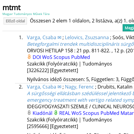
mtmt
Magyar Tudományos Művek Tára
Összesen 2 elem 1 oldalon, 2 listázva, a(z) 1. o
Előző oldal
Megje
1.
Varga, Csaba ✉
;
Lelovics, Zsuzsanna
;
Soós, Vik
Betegforgalmi trendek multidiszciplináris sürgő
ORVOSI HETILAP
158
:
21
pp. 811-822. , 12 p.
(20
DOI
WoS
Scopus
PubMed
Szakcikk (Folyóiratcikk) | Tudományos
[3226222]
[Egyeztetett]
Nyilvános idéző összesen: 5, Független: 3, Függő:
2.
Varga, Csaba ✉
;
Nagy, Ferenc
;
Drubits, Katalin
A sürgősségi ellátásban szédüléssel jelentkező 
emergency treatment with vertigo related sym
IDEGGYOGYASZATI SZEMLE / CLINICAL NEUROS
Kiadónál
REAL
WoS
Scopus
PubMed
Mata
Szakcikk (Folyóiratcikk) | Tudományos
[2595666]
[Egyeztetett]