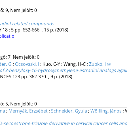
: 9, Nem jelölt: 0
tradiol-related compounds
Y
18
:
5
pp. 652-666. , 15 p.
(2018)
licatio
gő: 7, Nem jelölt: 0
der, G
;
Ocsovszki, I
;
Kuo, C-Y
;
Wang, H-C
;
Zupkó, I ✉
 of 3-benzyloxy-16-hydroxymethylene-estradiol analogs again
ENCES
123
pp. 362-370. , 9 p.
(2018)
: 5, Nem jelölt: 0
nna
;
Mernyák, Erzsébet
;
Schneider, Gyula
;
Wölfling, János
;
secoestrone-triazole derivative in cervical cancer cells and i