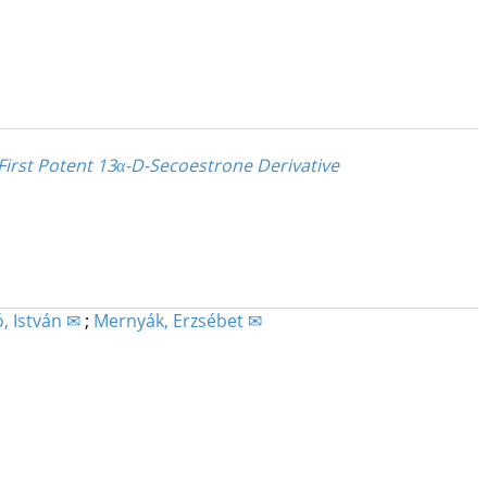
 First Potent 13α-D-Secoestrone Derivative
, István ✉
;
Mernyák, Erzsébet ✉