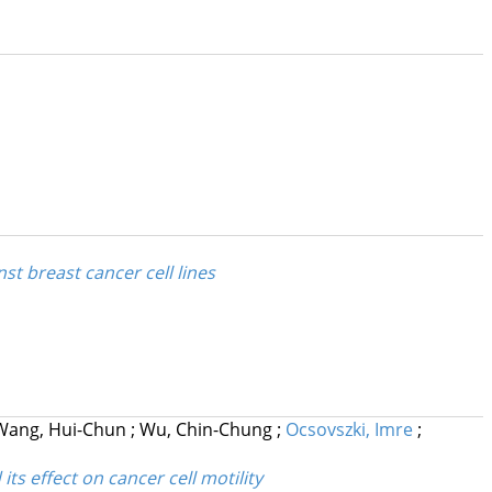
st breast cancer cell lines
Wang, Hui-Chun
;
Wu, Chin-Chung
;
Ocsovszki, Imre
;
ts effect on cancer cell motility