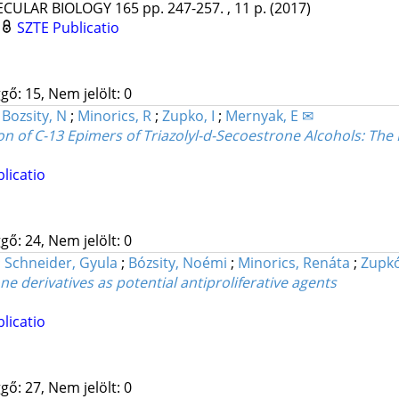
ECULAR BIOLOGY
165
pp. 247-257. , 11 p.
(2017)
SZTE Publicatio
gő: 15, Nem jelölt: 0
;
Bozsity, N
;
Minorics, R
;
Zupko, I
;
Mernyak, E ✉
ion of C-13 Epimers of Triazolyl-d-Secoestrone Alcohols: The
licatio
gő: 24, Nem jelölt: 0
;
Schneider, Gyula
;
Bózsity, Noémi
;
Minorics, Renáta
;
Zupkó
ne derivatives as potential antiproliferative agents
licatio
gő: 27, Nem jelölt: 0