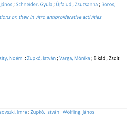
 János
;
Schneider, Gyula
;
Újfaludi, Zsuzsanna
;
Boros,
ns on their in vitro antiproliferative activities
sity, Noémi
;
Zupkó, István
;
Varga, Mónika
;
Bikádi, Zsolt
sovszki, Imre
;
Zupkó, István
;
Wölfling, János