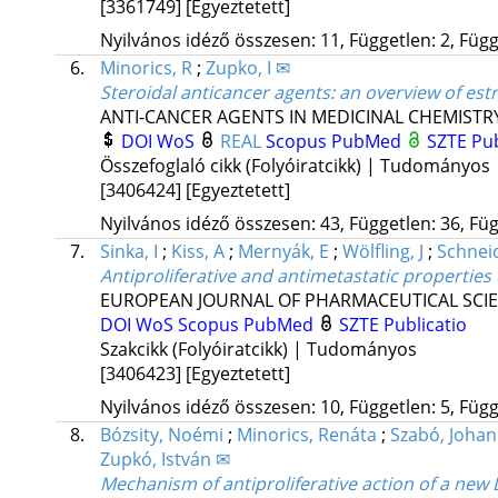
[3361749]
[Egyeztetett]
Nyilvános idéző összesen: 11, Független: 2, Függő
6.
Minorics, R
;
Zupko, I ✉
Steroidal anticancer agents: an overview of es
ANTI-CANCER AGENTS IN MEDICINAL CHEMISTR
DOI
WoS
REAL
Scopus
PubMed
SZTE Pub
Összefoglaló cikk (Folyóiratcikk) | Tudományos
[3406424]
[Egyeztetett]
Nyilvános idéző összesen: 43, Független: 36, Füg
7.
Sinka, I
;
Kiss, A
;
Mernyák, E
;
Wölfling, J
;
Schnei
Antiproliferative and antimetastatic properties
EUROPEAN JOURNAL OF PHARMACEUTICAL SCI
DOI
WoS
Scopus
PubMed
SZTE Publicatio
Szakcikk (Folyóiratcikk) | Tudományos
[3406423]
[Egyeztetett]
Nyilvános idéző összesen: 10, Független: 5, Függő
8.
Bózsity, Noémi
;
Minorics, Renáta
;
Szabó, Joha
Zupkó, István ✉
Mechanism of antiproliferative action of a new D-