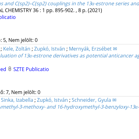
s and C(sp2)–C(sp2) couplings in the 13α-estrone series and i
AL CHEMISTRY
36
:
1
pp. 895-902. , 8 p.
(2021)
licatio
 5, Nem jelölt: 0
y
;
Kele, Zoltán
;
Zupkó, István
;
Mernyák, Erzsébet ✉
uation of 13α-estrone derivatives as potential anticancer a
Med
SZTE Publicatio
: 7, Nem jelölt: 0
;
Sinka, Izabella
;
Zupkó, István
;
Schneider, Gyula ✉
xymethyl-3-methoxy- and 16-hydroxymethyl-3-benzyloxy-13α-es