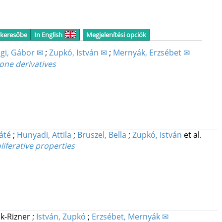
 keresőbe
In English
Megjelenítési opciók
gi, Gábor ✉
;
Zupkó, István ✉
;
Mernyák, Erzsébet ✉
rone derivatives
áté
;
Hunyadi, Attila
;
Bruszel, Bella
;
Zupkó, István
et al.
iferative properties
ik-Rizner
;
István, Zupkó
;
Erzsébet, Mernyák ✉