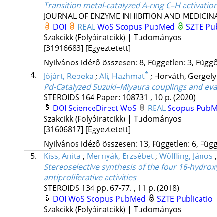
Transition metal-catalyzed A-ring C–H activation
JOURNAL OF ENZYME INHIBITION AND MEDICIN
DOI
REAL
WoS
Scopus
PubMed
SZTE Pub
Szakcikk (Folyóiratcikk) | Tudományos
[31916683]
[Egyeztetett]
Nyilvános idéző összesen: 8, Független: 3, Függő:
4.
*
Jójárt, Rebeka
;
Ali, Hazhmat
;
Horváth, Gergel
Pd-Catalyzed Suzuki–Miyaura couplings and eval
STEROIDS
164
Paper: 108731 , 10 p.
(2020)
DOI
ScienceDirect
WoS
REAL
Scopus
Pub
Szakcikk (Folyóiratcikk) | Tudományos
[31606817]
[Egyeztetett]
Nyilvános idéző összesen: 13, Független: 6, Függő
5.
Kiss, Anita
;
Mernyák, Erzsébet
;
Wölfling, János
Stereoselective synthesis of the four 16-hydro
antiproliferative activities
STEROIDS
134
pp. 67-77. , 11 p.
(2018)
DOI
WoS
Scopus
PubMed
SZTE Publicatio
Szakcikk (Folyóiratcikk) | Tudományos