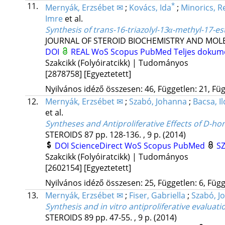
11.
*
Mernyák, Erzsébet ✉
;
Kovács, Ida
;
Minorics, R
Imre
et al.
Synthesis of trans-16-triazolyl-13α-methyl-17-est
JOURNAL OF STEROID BIOCHEMISTRY AND MOL
DOI
REAL
WoS
Scopus
PubMed
Teljes doku
Szakcikk (Folyóiratcikk) | Tudományos
[2878758]
[Egyeztetett]
Nyilvános idéző összesen: 46, Független: 21, Füg
12.
Mernyák, Erzsébet ✉
;
Szabó, Johanna
;
Bacsa, Il
et al.
Syntheses and Antiproliferative Effects of D-h
STEROIDS
87
pp. 128-136. , 9 p.
(2014)
DOI
ScienceDirect
WoS
Scopus
PubMed
SZ
Szakcikk (Folyóiratcikk) | Tudományos
[2602154]
[Egyeztetett]
Nyilvános idéző összesen: 25, Független: 6, Függ
13.
Mernyák, Erzsébet ✉
;
Fiser, Gabriella
;
Szabó, J
Synthesis and in vitro antiproliferative evaluat
STEROIDS
89
pp. 47-55. , 9 p.
(2014)