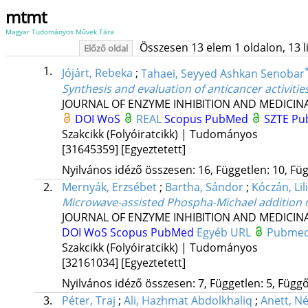
mtmt
Magyar Tudományos Művek Tára
Összesen 13 elem 1 oldalon, 13 lis
Előző oldal
1.
Jójárt, Rebeka
;
Tahaei, Seyyed Ashkan Senobar
Synthesis and evaluation of anticancer activitie
JOURNAL OF ENZYME INHIBITION AND MEDICIN
DOI
WoS
REAL
Scopus
PubMed
SZTE Pub
Szakcikk (Folyóiratcikk) | Tudományos
[31645359]
[Egyeztetett]
Nyilvános idéző összesen: 16, Független: 10, Füg
2.
Mernyák, Erzsébet
;
Bartha, Sándor
;
Kóczán, Lili
Microwave-assisted Phospha-Michael addition rea
JOURNAL OF ENZYME INHIBITION AND MEDICIN
DOI
WoS
Scopus
PubMed
Egyéb URL
Pubmed
Szakcikk (Folyóiratcikk) | Tudományos
[32161034]
[Egyeztetett]
Nyilvános idéző összesen: 7, Független: 5, Függő:
3.
Péter, Traj
;
Ali, Hazhmat Abdolkhaliq
;
Anett, N