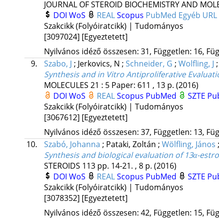
JOURNAL OF STEROID BIOCHEMISTRY AND MOL
DOI
WoS
REAL
Scopus
PubMed
Egyéb URL
Szakcikk (Folyóiratcikk) | Tudományos
[3097024]
[Egyeztetett]
Nyilvános idéző összesen: 31, Független: 16, Füg
9.
Szabo, J
;
Jerkovics, N
;
Schneider, G
;
Wolfling, J
Synthesis and in Vitro Antiproliferative Evaluat
MOLECULES
21
:
5
Paper: 611 , 13 p.
(2016)
DOI
WoS
REAL
Scopus
PubMed
SZTE Pub
Szakcikk (Folyóiratcikk) | Tudományos
[3067612]
[Egyeztetett]
Nyilvános idéző összesen: 37, Független: 13, Füg
10.
Szabó, Johanna
;
Pataki, Zoltán
;
Wölfling, János
Synthesis and biological evaluation of 13α-estro
STEROIDS
113
pp. 14-21. , 8 p.
(2016)
DOI
WoS
REAL
Scopus
PubMed
SZTE Pub
Szakcikk (Folyóiratcikk) | Tudományos
[3078352]
[Egyeztetett]
Nyilvános idéző összesen: 42, Független: 15, Füg