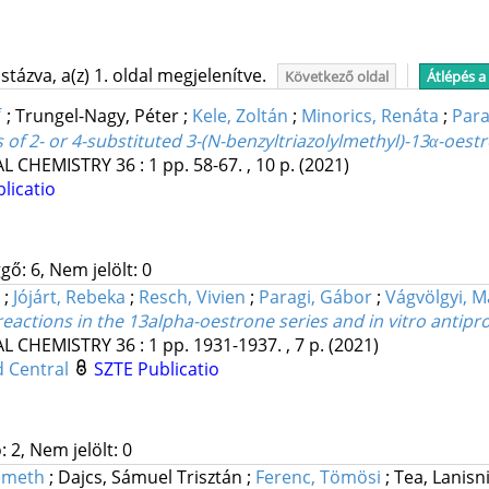
tázva, a(z) 1. oldal megjelenítve.
Következő oldal
Átlépés a
*
;
Trungel-Nagy, Péter
;
Kele, Zoltán
;
Minorics, Renáta
;
Para
s of 2- or 4-substituted 3-(N-benzyltriazolylmethyl)-13α-oest
AL CHEMISTRY
36
:
1
pp. 58-67. , 10 p.
(2021)
licatio
gő: 6, Nem jelölt: 0
;
Jójárt, Rebeka
;
Resch, Vivien
;
Paragi, Gábor
;
Vágvölgyi, M
ctions in the 13alpha-oestrone series and in vitro antiprol
AL CHEMISTRY
36
:
1
pp. 1931-1937. , 7 p.
(2021)
 Central
SZTE Publicatio
 2, Nem jelölt: 0
émeth
;
Dajcs, Sámuel Trisztán
;
Ferenc, Tömösi
;
Tea, Lanisn