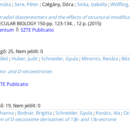
enáta
;
Sere, Péter
;
Czégány, Dóra
;
Sinka, Izabella
;
Wölfling,
radiol diastereomers and the effects of structural modificatio
ECULAR BIOLOGY
150
pp. 123-134. , 12 p.
(2015)
mentum
SZTE Publicatio
gő: 25, Nem jelölt: 0
dikó
;
Huber, Judit
;
Schneider, Gyula
;
Minorics, Renáta
;
Bóz
omo- and D-secoestrones
TE Publicatio
ő: 19, Nem jelölt: 0
ohanna
;
Bodnár, Brigitta
;
Schneider, Gyula
;
Kovács, Ida
;
Oc
ion of D-secooxime derivatives of 13β- and 13α-estrone