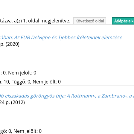
ázva, a(z) 1. oldal megjelenítve.
Következő oldal
Átlépés a 
sában
: Az EUB Delvigne és Tjebbes ítéleteinek elemzése
 p.
(2020)
 0, Nem jelölt: 0
 10, Függő: 0, Nem jelölt: 0
aló elszakadás göröngyös útja
: A Rottmann-, a Zambrano-, a 
 24 p.
(2012)
gő: 0, Nem jelölt: 0