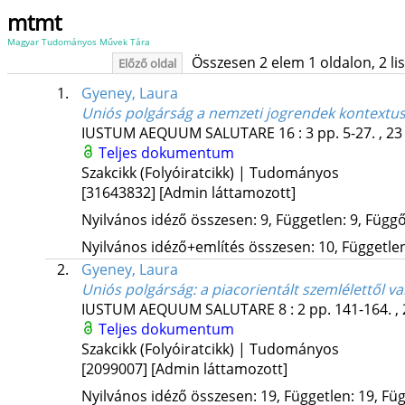
mtmt
Magyar Tudományos Művek Tára
Összesen 2 elem 1 oldalon, 2 list
Előző oldal
1.
Gyeney, Laura
Uniós polgárság a nemzeti jogrendek kontextu
IUSTUM AEQUUM SALUTARE
16
:
3
pp. 5-27. , 23
Teljes dokumentum
Szakcikk (Folyóiratcikk) | Tudományos
[31643832]
[Admin láttamozott]
Nyilvános idéző összesen: 9, Független: 9, Függő:
Nyilvános idéző+említés összesen: 10, Független:
2.
Gyeney, Laura
Uniós polgárság: a piacorientált szemlélettől v
IUSTUM AEQUUM SALUTARE
8
:
2
pp. 141-164. ,
Teljes dokumentum
Szakcikk (Folyóiratcikk) | Tudományos
[2099007]
[Admin láttamozott]
Nyilvános idéző összesen: 19, Független: 19, Füg