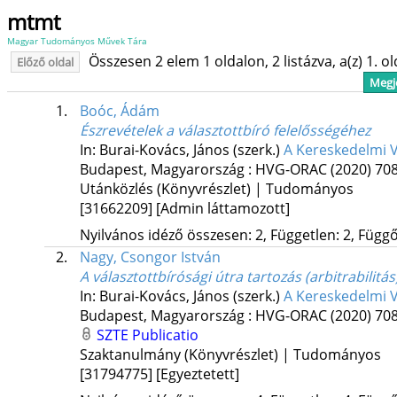
mtmt
Magyar Tudományos Művek Tára
Összesen 2 elem 1 oldalon, 2 listázva, a(z) 1. o
Előző oldal
Megje
1.
Boóc, Ádám
Észrevételek a választottbíró felelősségéhez
In: Burai-Kovács, János (szerk.)
A Kereskedelmi 
Budapest, Magyarország :
HVG-ORAC
(2020)
708
Utánközlés (Könyvrészlet) | Tudományos
[31662209]
[Admin láttamozott]
Nyilvános idéző összesen: 2, Független: 2, Függő:
2.
Nagy, Csongor István
A választottbírósági útra tartozás (arbitrabilit
In: Burai-Kovács, János (szerk.)
A Kereskedelmi 
Budapest, Magyarország :
HVG-ORAC
(2020)
708
SZTE Publicatio
Szaktanulmány (Könyvrészlet) | Tudományos
[31794775]
[Egyeztetett]