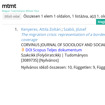
mtmt
Magyar Tudományos Művek Tára
Összesen 1 elem 1 oldalon, 1 listázva, a(z) 1. o
Előző oldal
Megje
1.
Kenyeres, Attila Zoltán
;
Szabó, József
The migration crisis: representation of a bord
coverage
CORVINUS JOURNAL OF SOCIOLOGY AND SOCIAL
DOI
Scopus
Teljes dokumentum
Szakcikk (Folyóiratcikk) | Tudományos
[3089735]
[Nyilvános]
Nyilvános idéző összesen: 10, Független: 9, Függő