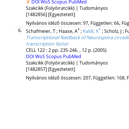
DOI
WoS
Scopus
PubMed
Szakcikk (Folyóiratcikk) | Tudományos
[1482856]
[Egyeztetett]
Nyilvános idéző összesen: 97, Független: 66, Füg
6.
*
*
Schafmeier, T
;
Haase, A
;
Kaldi, K
;
Scholz, J
;
F
Transcriptional feedback of Neurospora circadi
transcription factor
CELL
122
:
2
pp. 235-246. , 12 p.
(2005)
DOI
WoS
Scopus
PubMed
Szakcikk (Folyóiratcikk) | Tudományos
[1482857]
[Egyeztetett]
Nyilvános idéző összesen: 207, Független: 168, F