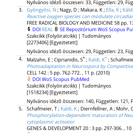
Nyilvános idéző összesen: 33, Független: 29, Füg
3.
Gyöngyösi, N
;
Nagy, D
;
Makara, K
;
Ella, K
;
Káld
Reactive oxygen species can modulate circadia
FREE RADICAL BIOLOGY AND MEDICINE
58
pp. 1
DOI
REAL
SE Repozitórium
WoS
Scopus
Pu
Szakcikk (Folyóiratcikk) | Tudományos
[2273406]
[Egyeztetett]
Nyilvános idéző összesen: 29, Független: 23, Füg
4.
*
*
Malzahn, E
;
Ciprianidis, S
;
Kaldi, K
;
Schafmeie
Photoadaptation in Neurospora by Competitive 
CELL
142
:
5
pp. 762-772. , 11 p.
(2010)
DOI
WoS
Scopus
PubMed
Szakcikk (Folyóiratcikk) | Tudományos
[1518234]
[Egyeztetett]
Nyilvános idéző összesen: 140, Független: 121, F
5.
Schafmeier, T
;
Kaldi, K
;
Diernfellner, A
;
Mohr, 
Phosphorylation-dependent maturation of Neuro
cytoplasmic activator
GENES & DEVELOPMENT
20
:
3
pp. 297-306. , 10