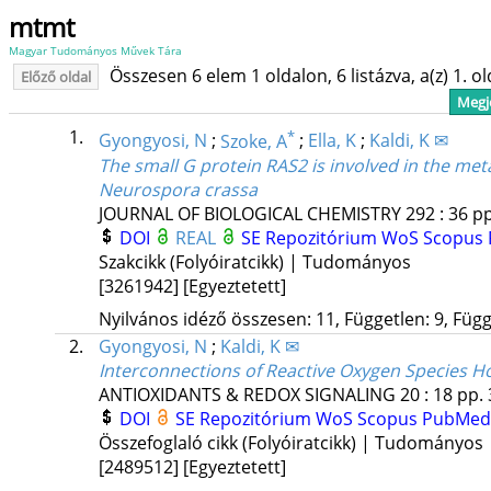
mtmt
Magyar Tudományos Művek Tára
Összesen 6 elem 1 oldalon, 6 listázva, a(z) 1. o
Előző oldal
Megje
1.
*
Gyongyosi, N
;
Szoke, A
;
Ella, K
;
Kaldi, K ✉
The small G protein RAS2 is involved in the met
Neurospora crassa
JOURNAL OF BIOLOGICAL CHEMISTRY
292
:
36
pp
DOI
REAL
SE Repozitórium
WoS
Scopus
Szakcikk (Folyóiratcikk) | Tudományos
[3261942]
[Egyeztetett]
Nyilvános idéző összesen: 11, Független: 9, Függő
2.
Gyongyosi, N
;
Kaldi, K ✉
Interconnections of Reactive Oxygen Species 
ANTIOXIDANTS & REDOX SIGNALING
20
:
18
pp. 
DOI
SE Repozitórium
WoS
Scopus
PubMed
Összefoglaló cikk (Folyóiratcikk) | Tudományos
[2489512]
[Egyeztetett]