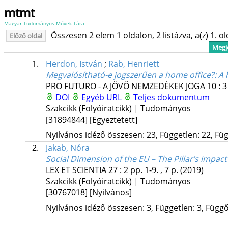
mtmt
Magyar Tudományos Művek Tára
Összesen 2 elem 1 oldalon, 2 listázva, a(z) 1. o
Előző oldal
Megje
1.
Herdon, István
;
Rab, Henriett
Megvalósítható-e jogszerűen a home office?
: A
PRO FUTURO - A JÖVŐ NEMZEDÉKEK JOGA
10
:
3
DOI
Egyéb URL
Teljes dokumentum
Szakcikk (Folyóiratcikk) | Tudományos
[31894844]
[Egyeztetett]
Nyilvános idéző összesen: 23, Független: 22, Füg
2.
Jakab, Nóra
Social Dimension of the EU – The Pillar’s impa
LEX ET SCIENTIA
27
:
2
pp. 1-9. , 7 p.
(2019)
Szakcikk (Folyóiratcikk) | Tudományos
[30767018]
[Nyilvános]
Nyilvános idéző összesen: 3, Független: 3, Függő: