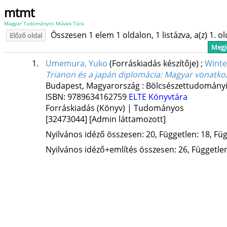
mtmt
Magyar Tudományos Művek Tára
Összesen 1 elem 1 oldalon, 1 listázva, a(z) 1. o
Előző oldal
Megje
1.
Umemura, Yuko
(Forráskiadás készítője)
;
Winte
Trianon és a japán diplomácia
: Magyar vonatko
Budapest, Magyarország :
Bölcsészettudományi
ISBN:
9789634162759
ELTE Könyvtára
Forráskiadás (Könyv) | Tudományos
[32473044]
[Admin láttamozott]
Nyilvános idéző összesen: 20, Független: 18, Füg
Nyilvános idéző+említés összesen: 26, Független: