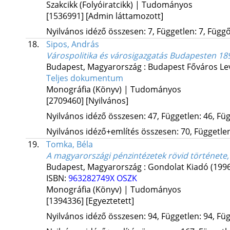
Szakcikk (Folyóiratcikk) | Tudományos
[1536991]
[Admin láttamozott]
Nyilvános idéző összesen: 7, Független: 7, Függő:
18.
Sipos, András
Várospolitika és városigazgatás Budapesten 18
Budapest, Magyarország :
Budapest Főváros Le
Teljes dokumentum
Monográfia (Könyv) | Tudományos
[2709460]
[Nyilvános]
Nyilvános idéző összesen: 47, Független: 46, Füg
Nyilvános idéző+említés összesen: 70, Független:
19.
Tomka, Béla
A magyarországi pénzintézetek rövid története,
Budapest, Magyarország :
Gondolat Kiadó
(199
ISBN:
963282749X
OSZK
Monográfia (Könyv) | Tudományos
[1394336]
[Egyeztetett]
Nyilvános idéző összesen: 94, Független: 94, Füg