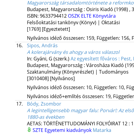
Magyarország társadalomtörténete a reformkor
Budapest, Magyarország :
Osiris Kiadó
(1998)
,
3
ISBN:
9633794412
OSZK
ELTE Könyvtára
Felsőoktatási tankönyv (Könyv) | Oktatási
[1769]
[Egyeztetett]
Nyilvános idéző összesen: 159, Független: 156, F
16.
Sipos, András
A kolerajárvány és ahogy a város válaszol
In: Gyáni, G (szerk.)
Az egyesített főváros : Pest
Budapest, Magyarország :
Városháza Kiadó
(19
Szaktanulmány (Könyvrészlet) | Tudományos
[3010408]
[Nyilvános]
Nyilvános idéző összesen: 10, Független: 10, Füg
Nyilvános idéző+említés összesen: 19, Független:
17.
Bódy, Zsombor
A legintelligensebb magyar falu: Porvár!
: Az els
1880-as években
AETAS: TÖRTÉNETTUDOMÁNYI FOLYÓIRAT
12
:
1
SZTE Egyetemi kiadványok
Matarka