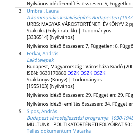
Nyilvános idéző+említés összesen: 5, Független: 
3.
Umbrai, Laura
A kommunális kislakásépítés Budapesten (1937-
URBS: MAGYAR VÁROSTÖRTÉNETI ÉVKÖNYV
2
p
Szakcikk (Folyóiratcikk) | Tudományos
[3336514]
[Nyilvános]
Nyilvános idéző összesen: 7, Független: 6, Függő:
4.
Ferkai, András
Lakótelepek
Budapest, Magyarország :
Városháza Kiadó
(20
ISBN:
9639170860
OSZK
OSZK
OSZK
Szakkönyv (Könyv) | Tudományos
[1955103]
[Nyilvános]
Nyilvános idéző összesen: 29, Független: 29, Füg
Nyilvános idéző+említés összesen: 34, Független:
5.
Sipos, András
Budapest városfejlesztési programja, 1930-1948
MÚLTUNK - POLITIKATÖRTÉNETI FOLYÓIRAT
50
Teljes dokumentum
Matarka