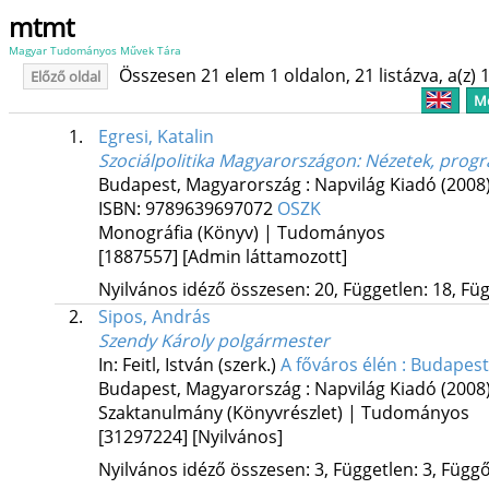
mtmt
Magyar Tudományos Művek Tára
Összesen 21 elem 1 oldalon, 21 listázva, a(z) 1
Előző oldal
Me
1.
Egresi, Katalin
Szociálpolitika Magyarországon
: Nézetek, prog
Budapest, Magyarország :
Napvilág Kiadó
(2008
ISBN:
9789639697072
OSZK
Monográfia (Könyv) | Tudományos
[1887557]
[Admin láttamozott]
Nyilvános idéző összesen: 20, Független: 18, Füg
2.
Sipos, András
Szendy Károly polgármester
In: Feitl, István (szerk.)
A főváros élén : Budapes
Budapest, Magyarország :
Napvilág Kiadó
(2008
Szaktanulmány (Könyvrészlet) | Tudományos
[31297224]
[Nyilvános]
Nyilvános idéző összesen: 3, Független: 3, Függő: