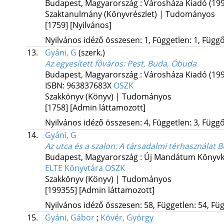
Budapest, Magyarország :
Városháza Kiadó
(19
Szaktanulmány (Könyvrészlet) | Tudományos
[1759]
[Nyilvános]
Nyilvános idéző összesen: 1, Független: 1, Függő:
13.
Gyáni, G
(szerk.)
Az egyesített főváros
: Pest, Buda, Óbuda
Budapest, Magyarország :
Városháza Kiadó
(19
ISBN:
963837683X
OSZK
Szakkönyv (Könyv) | Tudományos
[1758]
[Admin láttamozott]
Nyilvános idéző összesen: 4, Független: 3, Függő:
14.
Gyáni, G
Az utca és a szalon
: A társadalmi térhasználat
Budapest, Magyarország :
Új Mandátum Könyvk
ELTE Könyvtára
OSZK
Szakkönyv (Könyv) | Tudományos
[199355]
[Admin láttamozott]
Nyilvános idéző összesen: 58, Független: 54, Füg
15.
Gyáni, Gábor
;
Kövér, György