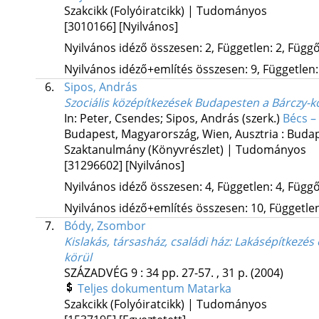
Szakcikk (Folyóiratcikk) | Tudományos
[3010166]
[Nyilvános]
Nyilvános idéző összesen: 2, Független: 2, Függő:
Nyilvános idéző+említés összesen: 9, Független: 
6.
Sipos, András
Szociális középítkezések Budapesten a Bárczy-
In: Peter, Csendes; Sipos, András (szerk.)
Bécs –
Budapest, Magyarország,
Wien, Ausztria :
Budap
Szaktanulmány (Könyvrészlet) | Tudományos
[31296602]
[Nyilvános]
Nyilvános idéző összesen: 4, Független: 4, Függő:
Nyilvános idéző+említés összesen: 10, Független:
7.
Bódy, Zsombor
Kislakás, társasház, családi ház
: Lakásépítkezés
körül
SZÁZADVÉG
9
:
34
pp. 27-57. , 31 p.
(2004)
Teljes dokumentum
Matarka
Szakcikk (Folyóiratcikk) | Tudományos