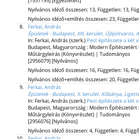
[1537195]
[Egyeztetett]
Nyilvános idéző összesen: 13, Független: 13, Füg
Nyilvános idéző+említés összesen: 23, Független:
8.
Ferkai, András
Épületek - Budapest, XIII. kerület. Újlipótváros,
In: Ferkai, András (szerk.)
Pest építészete a két 
Budapest, Magyarország :
Modern Építészetért 
Műtárgyleírás (Könyvrészlet) | Tudományos
[2956079]
[Nyilvános]
Nyilvános idéző összesen: 16, Független: 16, Füg
Nyilvános idéző+említés összesen: 20, Független:
9.
Ferkai, András
Épületek - Budapest, X. kerület. Kőbánya, Ligett
In: Ferkai, András (szerk.)
Pest építészete a két 
Budapest, Magyarország :
Modern Építészetért 
Műtárgyleírás (Könyvrészlet) | Tudományos
[2956076]
[Nyilvános]
Nyilvános idéző összesen: 4, Független: 4, Függő:
10.
Ferkai, András