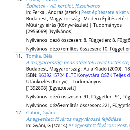
Épületek - VIII. kerület. Józsefváros
In: Ferkai, András (szerk.)
Pest építészete a két 
Budapest, Magyarország :
Modern Építészetért 
Műtárgyleírás (Könyvrészlet) | Tudományos
[2956069]
[Nyilvános]
Nyilvános idéző összesen: 8, Független: 8, Függő:
Nyilvános idéző+említés összesen: 10, Független:
11.
Tomka, Béla
A magyarországi pénzintézetek rövid története
Budapest, Magyarország :
Aula Kiadó
(2000)
,
18
ISBN:
9639215724
ELTE Könyvtára
OSZK
Teljes
Utánközlés (Könyv) | Tudományos
[1392808]
[Egyeztetett]
Nyilvános idéző összesen: 91, Független: 91, Füg
Nyilvános idéző+említés összesen: 221, Független
12.
Gábor, Gyáni
Az egyesített főváros nagyvárossá fejlődése
In: Gyáni, G (szerk.)
Az egyesített főváros : Pest