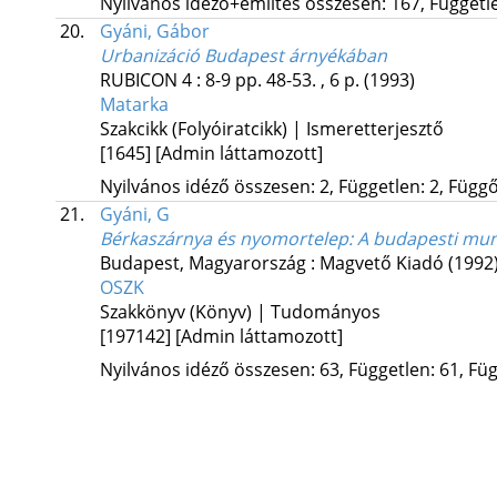
Nyilvános idéző+említés összesen: 167, Független
20.
Gyáni, Gábor
Urbanizáció Budapest árnyékában
RUBICON
4
:
8-9
pp. 48-53. , 6 p.
(1993)
Matarka
Szakcikk (Folyóiratcikk) | Ismeretterjesztő
[1645]
[Admin láttamozott]
Nyilvános idéző összesen: 2, Független: 2, Függő:
21.
Gyáni, G
Bérkaszárnya és nyomortelep
: A budapesti mun
Budapest, Magyarország :
Magvető Kiadó
(1992
OSZK
Szakkönyv (Könyv) | Tudományos
[197142]
[Admin láttamozott]
Nyilvános idéző összesen: 63, Független: 61, Füg