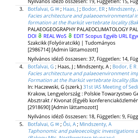
Nyilvános idéző összesen: 19, Független: 15, Füg
3.
Botfalvai, G ✉
;
Haas, J
;
Bodor, ER
;
Mindszenty, 
Facies architecture and palaeoenvironmental i
formation at the Iharkút vertebrate locality (
PALAEOGEOGRAPHY PALAEOCLIMATOLOGY PA
DOI
REAL
WoS
EDIT
Scopus
Egyéb URL
Egy
Szakcikk (Folyóiratcikk) | Tudományos
[2986714]
[Admin láttamozott]
Nyilvános idéző összesen: 37, Független: 14, Füg
4.
Botfalvai, G
;
Haas, J
;
Mindszenty, A
;
Bodor, E R
Facies architecture and palaeoenvironment imp
Formation at the Iharkút vertebrate locality (
In: Haczewski, G (szerk.)
31st IAS Meeting of Se
Krakow, Lengyelország :
Polskie Towarzystwo G
Absztrakt / Kivonat (Egyéb konferenciaközlem
[2918690]
[Admin láttamozott]
Nyilvános idéző összesen: 18, Független: 9, Függő
5.
Botfalvai, G ✉
;
Ősi, A
;
Mindszenty, A
Taphonomic and paleoecologic investigations o
(Bakony Mts, Northwestern Hungary)