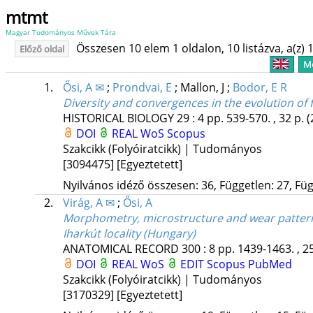
mtmt
Magyar Tudományos Művek Tára
Összesen 10 elem 1 oldalon, 10 listázva, a(z) 1
Előző oldal
Me
1.
Ősi, A ✉
;
Prondvai, E
;
Mallon, J
;
Bodor, E R
Diversity and convergences in the evolution of 
HISTORICAL BIOLOGY
29
:
4
pp. 539-570. , 32 p.
(
DOI
REAL
WoS
Scopus
Szakcikk (Folyóiratcikk) | Tudományos
[3094475]
[Egyeztetett]
Nyilvános idéző összesen: 36, Független: 27, Füg
2.
Virág, A ✉
;
Ősi, A
Morphometry, microstructure and wear pattern
Iharkút locality (Hungary)
ANATOMICAL RECORD
300
:
8
pp. 1439-1463. , 2
DOI
REAL
WoS
EDIT
Scopus
PubMed
Szakcikk (Folyóiratcikk) | Tudományos
[3170329]
[Egyeztetett]