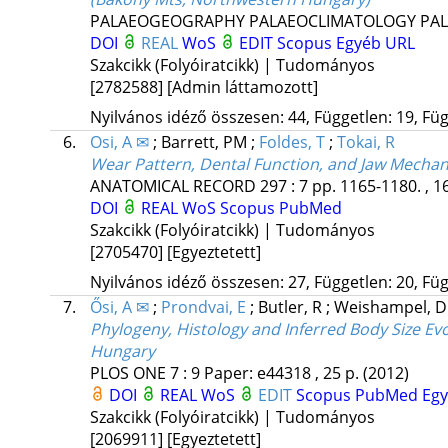
PALAEOGEOGRAPHY PALAEOCLIMATOLOGY PA
DOI
REAL
WoS
EDIT
Scopus
Egyéb URL
Szakcikk (Folyóiratcikk) | Tudományos
[2782588]
[Admin láttamozott]
Nyilvános idéző összesen: 44, Független: 19, Füg
6.
Osi, A ✉
;
Barrett, PM
;
Foldes, T
;
Tokai, R
Wear Pattern, Dental Function, and Jaw Mecha
ANATOMICAL RECORD
297
:
7
pp. 1165-1180. , 1
DOI
REAL
WoS
Scopus
PubMed
Szakcikk (Folyóiratcikk) | Tudományos
[2705470]
[Egyeztetett]
Nyilvános idéző összesen: 27, Független: 20, Füg
7.
Ősi, A ✉
;
Prondvai, E
;
Butler, R
;
Weishampel, 
Phylogeny, Histology and Inferred Body Size E
Hungary
PLOS ONE
7
:
9
Paper: e44318 , 25 p.
(2012)
DOI
REAL
WoS
EDIT
Scopus
PubMed
Eg
Szakcikk (Folyóiratcikk) | Tudományos
[2069911]
[Egyeztetett]