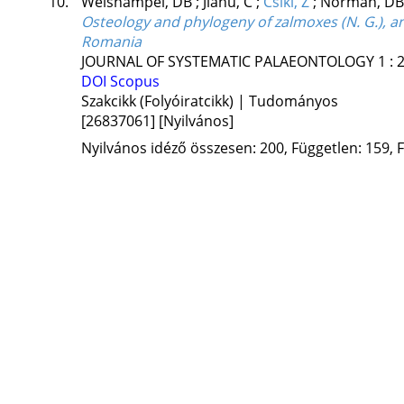
10.
Weishampel, DB
;
Jianu, C
;
Csiki, Z
;
Norman, DB
Osteology and phylogeny of zalmoxes (N. G.), a
Romania
JOURNAL OF SYSTEMATIC PALAEONTOLOGY
1
:
DOI
Scopus
Szakcikk (Folyóiratcikk) | Tudományos
[26837061]
[Nyilvános]
Nyilvános idéző összesen: 200, Független: 159, F