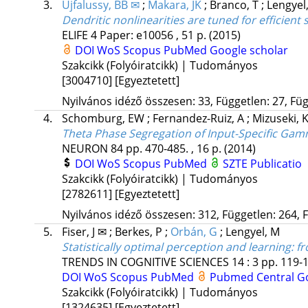
3.
Ujfalussy, BB ✉
;
Makara, JK
;
Branco, T
;
Lengyel
Dendritic nonlinearities are tuned for efficient 
ELIFE
4
Paper: e10056 , 51 p.
(2015)
DOI
WoS
Scopus
PubMed
Google scholar
Szakcikk (Folyóiratcikk) | Tudományos
[3004710]
[Egyeztetett]
Nyilvános idéző összesen: 33, Független: 27, Füg
4.
Schomburg, EW
;
Fernandez-Ruiz, A
;
Mizuseki, 
Theta Phase Segregation of Input-Specific Ga
NEURON
84
pp. 470-485. , 16 p.
(2014)
DOI
WoS
Scopus
PubMed
SZTE Publicatio
Szakcikk (Folyóiratcikk) | Tudományos
[2782611]
[Egyeztetett]
Nyilvános idéző összesen: 312, Független: 264, F
5.
Fiser, J ✉
;
Berkes, P
;
Orbán, G
;
Lengyel, M
Statistically optimal perception and learning: 
TRENDS IN COGNITIVE SCIENCES
14
:
3
pp. 119-1
DOI
WoS
Scopus
PubMed
Pubmed Central
G
Szakcikk (Folyóiratcikk) | Tudományos
[1324635]
[Egyeztetett]