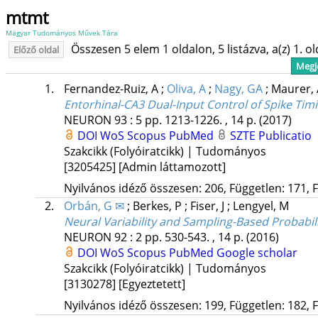
mtmt
Magyar Tudományos Művek Tára
Összesen 5 elem 1 oldalon, 5 listázva, a(z) 1. o
Előző oldal
Megje
1.
Fernandez-Ruiz, A
;
Oliva, A
;
Nagy, GA
;
Maurer,
Entorhinal-CA3 Dual-Input Control of Spike T
NEURON
93
:
5
pp. 1213-1226. , 14 p.
(2017)
DOI
WoS
Scopus
PubMed
SZTE Publicatio
Szakcikk (Folyóiratcikk) | Tudományos
[3205425]
[Admin láttamozott]
Nyilvános idéző összesen: 206, Független: 171, F
2.
Orbán, G ✉
;
Berkes, P
;
Fiser, J
;
Lengyel, M
Neural Variability and Sampling-Based Probabili
NEURON
92
:
2
pp. 530-543. , 14 p.
(2016)
DOI
WoS
Scopus
PubMed
Google scholar
Szakcikk (Folyóiratcikk) | Tudományos
[3130278]
[Egyeztetett]
Nyilvános idéző összesen: 199, Független: 182, F