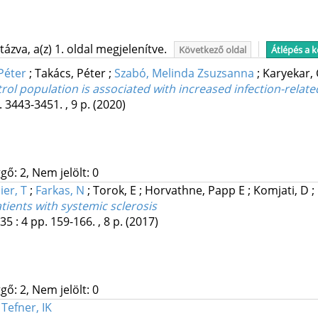
ázva, a(z) 1. oldal megjelenítve.
Következő oldal
Átlépés a 
Péter
;
Takács, Péter
;
Szabó, Melinda Zsuzsanna
;
Karyekar,
ol population is associated with increased infection-related
. 3443-3451. , 9 p.
(2020)
gő: 2, Nem jelölt: 0
ier, T
;
Farkas, N
;
Torok, E
;
Horvathne, Papp E
;
Komjati, D
;
atients with systemic sclerosis
35
:
4
pp. 159-166. , 8 p.
(2017)
gő: 2, Nem jelölt: 0
;
Tefner, IK