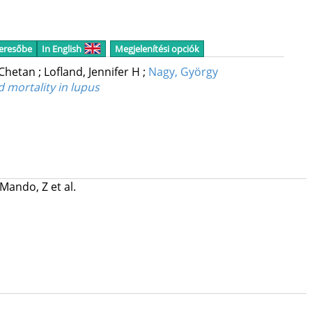
keresőbe
In English
Megjelenítési opciók
 Chetan
;
Lofland, Jennifer H
;
Nagy, György
 mortality in lupus
Mando, Z
et al.