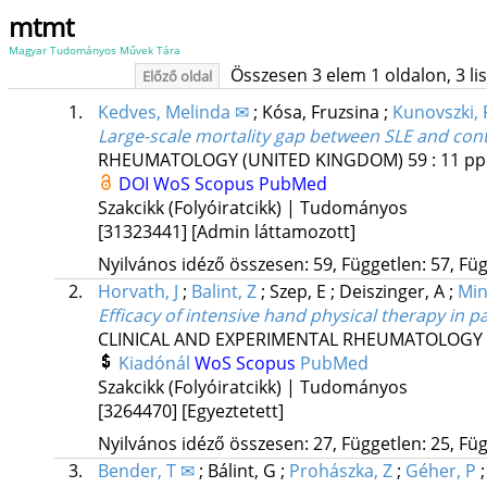
mtmt
Magyar Tudományos Művek Tára
Összesen 3 elem 1 oldalon, 3 list
Előző oldal
1.
Kedves, Melinda ✉
;
Kósa, Fruzsina
;
Kunovszki, 
Large-scale mortality gap between SLE and contr
RHEUMATOLOGY (UNITED KINGDOM)
59
:
11
pp
DOI
WoS
Scopus
PubMed
Szakcikk (Folyóiratcikk) | Tudományos
[31323441]
[Admin láttamozott]
Nyilvános idéző összesen: 59, Független: 57, Füg
2.
Horvath, J
;
Balint, Z
;
Szep, E
;
Deiszinger, A
;
Min
Efficacy of intensive hand physical therapy in p
CLINICAL AND EXPERIMENTAL RHEUMATOLOGY
Kiadónál
WoS
Scopus
PubMed
Szakcikk (Folyóiratcikk) | Tudományos
[3264470]
[Egyeztetett]
Nyilvános idéző összesen: 27, Független: 25, Füg
3.
Bender, T ✉
;
Bálint, G
;
Prohászka, Z
;
Géher, P