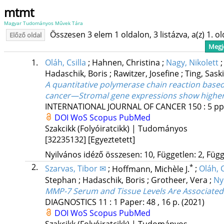
mtmt
Magyar Tudományos Művek Tára
Összesen 3 elem 1 oldalon, 3 listázva, a(z) 1. o
Előző oldal
Megje
1.
Oláh, Csilla
;
Hahnen, Christina
;
Nagy, Nikolett
Hadaschik, Boris
;
Rawitzer, Josefine
;
Ting, Sask
A quantitative polymerase chain reaction based
cancer—Stromal gene expressions show higher 
INTERNATIONAL JOURNAL OF CANCER
150
:
5
pp
DOI
WoS
Scopus
PubMed
Szakcikk (Folyóiratcikk) | Tudományos
[32235132]
[Egyeztetett]
Nyilvános idéző összesen: 10, Független: 2, Függő
2.
*
Szarvas, Tibor ✉
;
Hoffmann, Michèle J.
;
Oláh, C
Stephan
;
Hadaschik, Boris
;
Grotheer, Vera
;
Ny
MMP-7 Serum and Tissue Levels Are Associated 
DIAGNOSTICS
11
:
1
Paper: 48 , 16 p.
(2021)
DOI
WoS
Scopus
PubMed
Szakcikk (Folyóiratcikk) | Tudományos