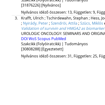
[31876226]
[Nyilvános]
Nyilvános idéző összesen: 13, Független: 9, Függő
3.
Krafft, Ulrich
;
Tschirdewahn, Stephan
;
Hess, J
;
Nyirády, Peter
;
Szendröi, Attila
;
Szücs, Miklós
Validation of survivin and HMGA2 as biomarkers 
UROLOGIC ONCOLOGY: SEMINARS AND ORIGINA
DOI
WoS
Scopus
PubMed
Szakcikk (Folyóiratcikk) | Tudományos
[30808288]
[Egyeztetett]
Nyilvános idéző összesen: 31, Független: 25, Füg