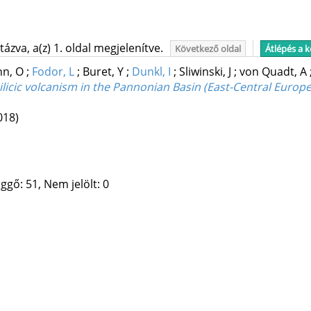
ázva, a(z) 1. oldal megjelenítve.
Következő oldal
Átlépés a 
n, O
;
Fodor, L
;
Buret, Y
;
Dunkl, I
;
Sliwinski, J
;
von Quadt, A
licic volcanism in the Pannonian Basin (East-Central Europe
018)
ggő: 51, Nem jelölt: 0