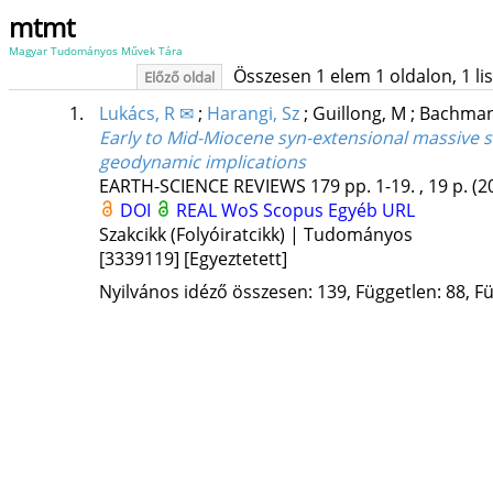
mtmt
Magyar Tudományos Művek Tára
Összesen 1 elem 1 oldalon, 1 list
Előző oldal
1.
Lukács, R ✉
;
Harangi, Sz
;
Guillong, M
;
Bachman
Early to Mid-Miocene syn-extensional massive si
geodynamic implications
EARTH-SCIENCE REVIEWS
179
pp. 1-19. , 19 p.
(2
DOI
REAL
WoS
Scopus
Egyéb URL
Szakcikk (Folyóiratcikk) | Tudományos
[3339119]
[Egyeztetett]
Nyilvános idéző összesen: 139, Független: 88, Fü