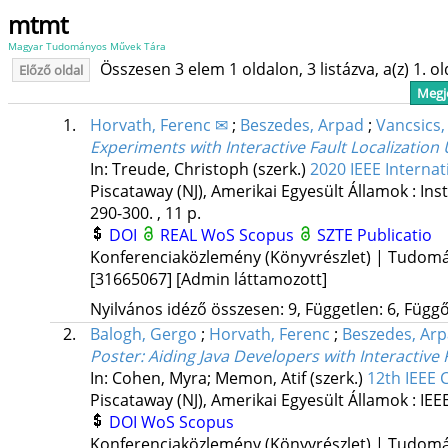
mtmt
Magyar Tudományos Művek Tára
Összesen 3 elem 1 oldalon, 3 listázva, a(z) 1. o
Előző oldal
Megje
1.
Horvath, Ferenc ✉
;
Beszedes, Arpad
;
Vancsics,
Experiments with Interactive Fault Localization
In: Treude, Christoph (szerk.)
2020 IEEE Interna
Piscataway (NJ), Amerikai Egyesült Államok :
Ins
290-300. , 11 p.
DOI
REAL
WoS
Scopus
SZTE Publicatio
Konferenciaközlemény (Könyvrészlet) | Tudom
[31665067]
[Admin láttamozott]
Nyilvános idéző összesen: 9, Független: 6, Függő:
2.
Balogh, Gergo
;
Horvath, Ferenc
;
Beszedes, Ar
Poster: Aiding Java Developers with Interactive F
In: Cohen, Myra; Memon, Atif (szerk.)
12th IEEE 
Piscataway (NJ), Amerikai Egyesült Államok :
IEE
DOI
WoS
Scopus
Konferenciaközlemény (Könyvrészlet) | Tudom