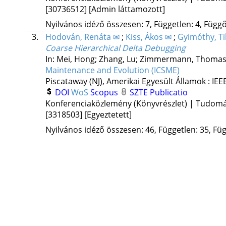
[30736512]
[Admin láttamozott]
Nyilvános idéző összesen: 7, Független: 4, Függő:
3.
Hodován, Renáta ✉
;
Kiss, Ákos ✉
;
Gyimóthy, T
Coarse Hierarchical Delta Debugging
In: Mei, Hong; Zhang, Lu; Zimmermann, Thomas 
Maintenance and Evolution (ICSME)
Piscataway (NJ), Amerikai Egyesült Államok :
IEE
DOI
WoS
Scopus
SZTE Publicatio
Konferenciaközlemény (Könyvrészlet) | Tudom
[3318503]
[Egyeztetett]
Nyilvános idéző összesen: 46, Független: 35, Füg