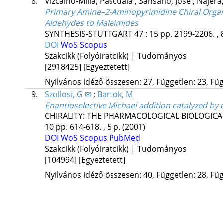
8.
Vízcaíno-Milla, Pascuala
;
Sansano, José
;
Nájera
Primary Amine–2-Aminopyrimidine Chiral Organo
Aldehydes to Maleimides
SYNTHESIS-STUTTGART
47
:
15
pp. 2199-2206. , 
DOI
WoS
Scopus
Szakcikk (Folyóiratcikk) | Tudományos
[2918425]
[Egyeztetett]
Nyilvános idéző összesen: 27, Független: 23, Füg
9.
Szollosi, G ✉
;
Bartok, M
Enantioselective Michael addition catalyzed by 
CHIRALITY: THE PHARMACOLOGICAL BIOLOGI
10
pp. 614-618. , 5 p.
(2001)
DOI
WoS
Scopus
PubMed
Szakcikk (Folyóiratcikk) | Tudományos
[104994]
[Egyeztetett]
Nyilvános idéző összesen: 40, Független: 28, Füg