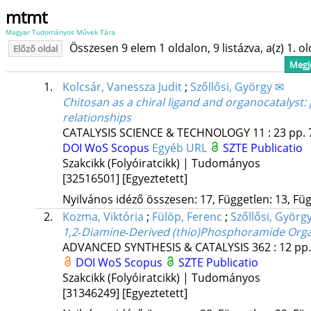
mtmt
Magyar Tudományos Művek Tára
Összesen 9 elem 1 oldalon, 9 listázva, a(z) 1. o
Előző oldal
Megje
1.
Kolcsár, Vanessza Judit
;
Szőllősi, György ✉
Chitosan as a chiral ligand and organocatalyst
relationships
CATALYSIS SCIENCE & TECHNOLOGY
11
:
23
pp. 
DOI
WoS
Scopus
Egyéb URL
SZTE Publicatio
Szakcikk (Folyóiratcikk) | Tudományos
[32516501]
[Egyeztetett]
Nyilvános idéző összesen: 17, Független: 13, Füg
2.
Kozma, Viktória
;
Fülöp, Ferenc
;
Szőllősi, Györg
1,2‐Diamine‐Derived (thio)Phosphoramide Orga
ADVANCED SYNTHESIS & CATALYSIS
362
:
12
pp.
DOI
WoS
Scopus
SZTE Publicatio
Szakcikk (Folyóiratcikk) | Tudományos
[31346249]
[Egyeztetett]