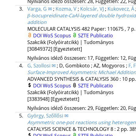
Nyilvános idéző összesen: 28, Független: 22, Füg
3.
Varga, G ✉
;
Kozma, V
;
Kolcsár, VJ
;
Kukovecz, Á
β-Isocupreidinate-CaAl-layered double hydroxi
addition
MOLECULAR CATALYSIS
482
Paper: 110675 , 7 p
DOI
WoS
Scopus
SZTE Publicatio
Szakcikk (Folyóiratcikk) | Tudományos
[30849372]
[Egyeztetett]
Nyilvános idéző összesen: 17, Független: 12, Füg
4.
G, Szollosi ✉
;
D, Gombkoto
;
AZ, Mogyoros
;
F, 
Surface-Improved Asymmetric Michael Addition
ADVANCED SYNTHESIS & CATALYSIS
360
:
10
pp.
DOI
WoS
Scopus
SZTE Publicatio
Szakcikk (Folyóiratcikk) | Tudományos
[3383948]
[Egyeztetett]
Nyilvános idéző összesen: 29, Független: 20, Füg
5.
György, Szőllősi ✉
Asymmetric one-pot reactions using heterogene
CATALYSIS SCIENCE & TECHNOLOGY
8
:
2
pp. 389
DOI
WoS
Scopus
SZTE Publicatio