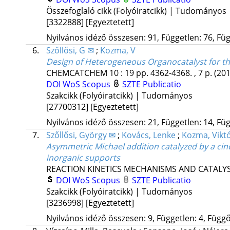
Összefoglaló cikk (Folyóiratcikk) | Tudományos
[3322888]
[Egyeztetett]
Nyilvános idéző összesen: 91, Független: 76, Füg
6.
Szőllősi, G ✉
;
Kozma, V
Design of Heterogeneous Organocatalyst for th
CHEMCATCHEM
10
:
19
pp. 4362-4368. , 7 p.
(201
DOI
WoS
Scopus
SZTE Publicatio
Szakcikk (Folyóiratcikk) | Tudományos
[27700312]
[Egyeztetett]
Nyilvános idéző összesen: 21, Független: 14, Füg
7.
Szőllősi, György ✉
;
Kovács, Lenke
;
Kozma, Viktó
Asymmetric Michael addition catalyzed by a cin
inorganic supports
REACTION KINETICS MECHANISMS AND CATALYS
DOI
WoS
Scopus
SZTE Publicatio
Szakcikk (Folyóiratcikk) | Tudományos
[3236998]
[Egyeztetett]
Nyilvános idéző összesen: 9, Független: 4, Függő: