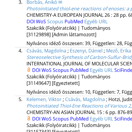
3.
Borbás, Anikó ✉
Photoinitiated thiol‐ene reactions of enoses: a 
CHEMISTRY-A EUROPEAN JOURNAL
26
:
28
pp. 6
DOI
WoS
Scopus
PubMed
Egyéb URL
Szakcikk (Folyóiratcikk) | Tudományos
[31129898]
[Admin láttamozott]
Nyilvános idéző összesen: 39, Független: 28, Füg
4.
Csávás, Magdolna
;
Eszenyi, Dániel
;
Mező, Erika
Stereoselective Synthesis of Carbon-Sulfur-Bri
INTERNATIONAL JOURNAL OF MOLECULAR SCIE
DOI
WoS
Scopus
PubMed
Egyéb URL
SciFind
Szakcikk (Folyóiratcikk) | Tudományos
[31149647]
[Egyeztetett]
Nyilvános idéző összesen: 10, Független: 7, Függő
5.
Kelemen, Viktor
;
Csávás, Magdolna
;
Hotzi, Judi
Photoinitiated Thiol‐Ene Reactions of Various 2
CHEMISTRY-AN ASIAN JOURNAL
15
:
6
pp. 876-89
DOI
WoS
Scopus
PubMed
Egyéb URL
SciFind
Szakcikk (Folyóiratcikk) | Tudományos
[31157343]
[Egyeztetett]