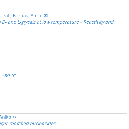
, Pál
;
Borbás, Anikó ✉
D‐ and L‐glycals at low temperature – Reactivity and
t −80 °C
Anikó ✉
sugar-modified nucleosides