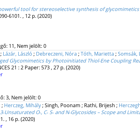
powerful tool for stereoselective synthesis of glycomimetics 
090-6101. , 12 p.
(2020)
gő: 11, Nem jelölt: 0
;
Lázár, László
;
Debreczeni, Nóra
;
Tóth, Marietta
;
Somsák, 
dged Glycomimetics by Photoinitiated Thiol-Ene Coupling Re
NCES
21
:
2
Paper: 573 , 27 p.
(2020)
er
: 3, Nem jelölt: 0
t
;
Herczeg, Mihály
;
Singh, Poonam
;
Rathi, Brijesh
;
Herczegh
,3‐Unsaturated O‐, C‐ S‐ and N‐Glycosides – Scope and Limit
1. , 16 p.
(2020)
er