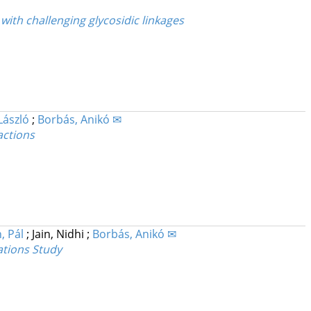
with challenging glycosidic linkages
László
;
Borbás, Anikó ✉
actions
, Pál
;
Jain, Nidhi
;
Borbás, Anikó ✉
ations Study