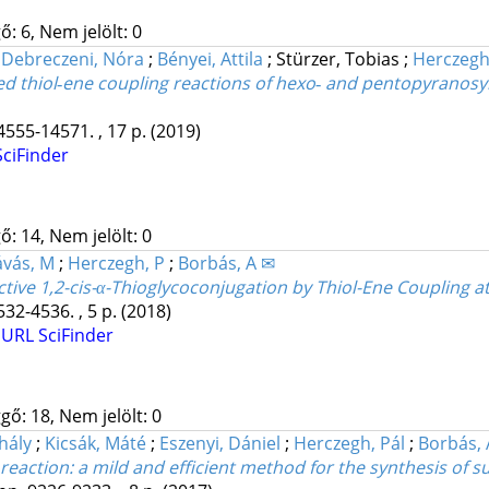
: 6, Nem jelölt: 0
;
Debreczeni, Nóra
;
Bényei, Attila
;
Stürzer, Tobias
;
Herczegh
d thiol‐ene coupling reactions of hexo‐ and pentopyranosyl 
4555-14571. , 17 p.
(2019)
SciFinder
ő: 14, Nem jelölt: 0
ávás, M
;
Herczegh, P
;
Borbás, A ✉
tive 1,2-cis-α-Thioglycoconjugation by Thiol-Ene Coupling a
532-4536. , 5 p.
(2018)
 URL
SciFinder
gő: 18, Nem jelölt: 0
hály
;
Kicsák, Máté
;
Eszenyi, Dániel
;
Herczegh, Pál
;
Borbás, 
reaction: a mild and efficient method for the synthesis of 