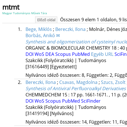
mtmt
Magyar Tudományos Művek Tára
Összesen 9 elem 1 oldalon, 9 list
Előző oldal
1.
Bege, Miklós
;
Bereczki, Ilona
;
Molnár, Dénes Jó
Borbás, Anikó ✉
Synthesis and oligomerization of cysteinyl nucl
ORGANIC & BIOMOLECULAR CHEMISTRY
18
:
40
DOI
WoS
DEA
Scopus
PubMed
Egyéb URL
SciFi
Szakcikk (Folyóiratcikk) | Tudományos
[31616449]
[Egyeztetett]
Nyilvános idéző összesen: 8, Független: 2, Függő:
2.
Bereczki, Ilona
;
Csavas, Magdolna
;
Szucs, Zsolt
Synthesis of Antiviral Perfluoroalkyl Derivativ
CHEMMEDCHEM
15
:
17
pp. 1661-1671. , 11 p.
(2
DOI
WoS
Scopus
PubMed
SciFinder
Szakcikk (Folyóiratcikk) | Tudományos
[31419194]
[Nyilvános]
Nyilvános idéző összesen: 14, Független: 11, Füg