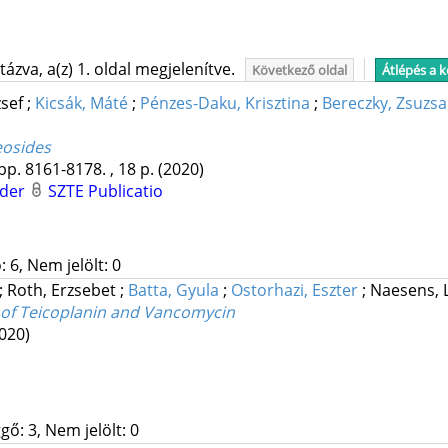
ázva, a(z) 1. oldal megjelenítve.
Következő oldal
Átlépés a 
zsef
;
Kicsák, Máté
;
Pénzes-Daku, Krisztina
;
Bereczky, Zsuzs
eosides
pp. 8161-8178. , 18 p.
(2020)
nder
SZTE Publicatio
 6, Nem jelölt: 0
;
Roth, Erzsebet
;
Batta, Gyula
;
Ostorhazi, Eszter
;
Naesens, 
es of Teicoplanin and Vancomycin
020)
gő: 3, Nem jelölt: 0