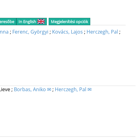
keresőbe
In English
Megjelenítési opciók
anna
;
Ferenc, Györgyi
;
Kovács, Lajos
;
Herczegh, Pal
;
Lieve
;
Borbas, Aniko ✉
;
Herczegh, Pal ✉