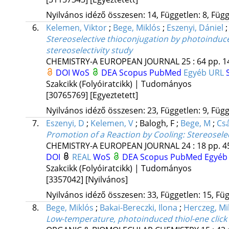
Nyilvános idéző összesen: 14, Független: 8, Függő
6.
Kelemen, Viktor
;
Bege, Miklós
;
Eszenyi, Dániel
Stereoselective thioconjugation by photoinduce
stereoselectivity study
CHEMISTRY-A EUROPEAN JOURNAL
25
:
64
pp. 1
DOI
WoS
DEA
Scopus
PubMed
Egyéb URL
Szakcikk (Folyóiratcikk) | Tudományos
[30765769]
[Egyeztetett]
Nyilvános idéző összesen: 23, Független: 9, Függ
7.
Eszenyi, D
;
Kelemen, V
;
Balogh, F
;
Bege, M
;
Cs
Promotion of a Reaction by Cooling: Stereoselec
CHEMISTRY-A EUROPEAN JOURNAL
24
:
18
pp. 4
DOI
REAL
WoS
DEA
Scopus
PubMed
Egyéb
Szakcikk (Folyóiratcikk) | Tudományos
[3357042]
[Nyilvános]
Nyilvános idéző összesen: 33, Független: 15, Füg
8.
Bege, Miklós
;
Bakai-Bereczki, Ilona
;
Herczeg, Mi
Low-temperature, photoinduced thiol-ene click 