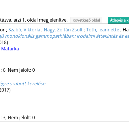
ázva, a(z) 1. oldal megjelenítve.
Következő oldal
Átlépés a 
dor
;
Szabó, Viktória
;
Nagy, Zoltán Zsolt
;
Tóth, Jeannette
;
Ha
ségű monoklonális gammopathiában
: Irodalmi áttekintés és
018)
d
Matarka
 6, Nem jelölt: 0
gre szabott kezelése
2017)
 3, Nem jelölt: 0