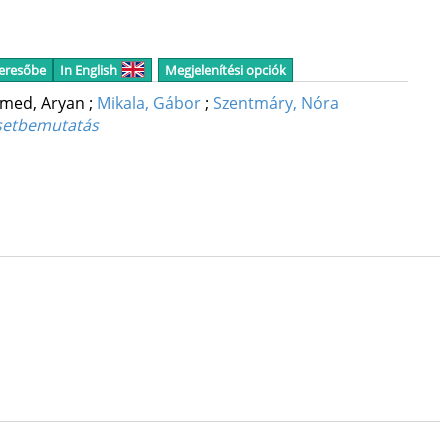
keresőbe
In English
Megjelenítési opciók
med, Aryan
;
Mikala, Gábor
;
Szentmáry, Nóra
 esetbemutatás