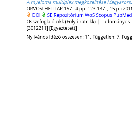
A myeloma multiplex megközelítése Magyarors
ORVOSI HETILAP
157
:
4
pp. 123-137. , 15 p.
(201
DOI
SE Repozitórium
WoS
Scopus
PubMe
Összefoglaló cikk (Folyóiratcikk) | Tudományos
[3012211]
[Egyeztetett]
Nyilvános idéző összesen: 11, Független: 7, Függő