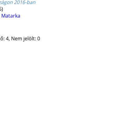
zágon 2016-ban
6)
d
Matarka
: 4, Nem jelölt: 0