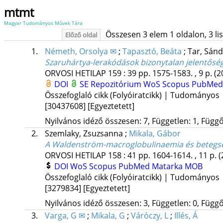
mtmt
Magyar Tudományos Művek Tára
Összesen 3 elem 1 oldalon, 3 list
Előző oldal
1.
Németh, Orsolya ✉
;
Tapasztó, Beáta
;
Tar, Sán
Szaruhártya-lerakódások bizonytalan jelentő
ORVOSI HETILAP
159
:
39
pp. 1575-1583. , 9 p.
(2
DOI
SE Repozitórium
WoS
Scopus
PubMe
Összefoglaló cikk (Folyóiratcikk) | Tudományos
[30437608]
[Egyeztetett]
Nyilvános idéző összesen: 7, Független: 1, Függő:
2.
Szemlaky, Zsuzsanna
;
Mikala, Gábor
A Waldenström-macroglobulinaemia és betegsé
ORVOSI HETILAP
158
:
41
pp. 1604-1614. , 11 p.
(
DOI
WoS
Scopus
PubMed
Matarka
MOB
Összefoglaló cikk (Folyóiratcikk) | Tudományos
[3279834]
[Egyeztetett]
Nyilvános idéző összesen: 3, Független: 0, Függő:
3.
Varga, G ✉
;
Mikala, G
;
Váróczy, L
;
Illés, Á