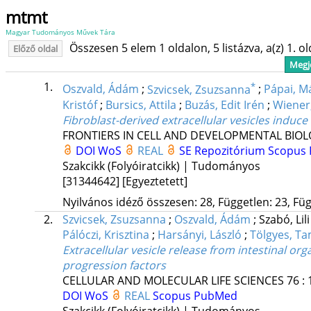
mtmt
Magyar Tudományos Művek Tára
Összesen 5 elem 1 oldalon, 5 listázva, a(z) 1. o
Előző oldal
Megje
1.
*
Oszvald, Ádám
;
Szvicsek, Zsuzsanna
;
Pápai, M
Kristóf
;
Bursics, Attila
;
Buzás, Edit Irén
;
Wiener
Fibroblast-derived extracellular vesicles induc
FRONTIERS IN CELL AND DEVELOPMENTAL BIO
DOI
WoS
REAL
SE Repozitórium
Scopus
Szakcikk (Folyóiratcikk) | Tudományos
[31344642]
[Egyeztetett]
Nyilvános idéző összesen: 28, Független: 23, Füg
2.
Szvicsek, Zsuzsanna
;
Oszvald, Ádám
;
Szabó, Lil
Pálóczi, Krisztina
;
Harsányi, László
;
Tölgyes, T
Extracellular vesicle release from intestinal o
progression factors
CELLULAR AND MOLECULAR LIFE SCIENCES
76
:
DOI
WoS
REAL
Scopus
PubMed
Szakcikk (Folyóiratcikk) | Tudományos