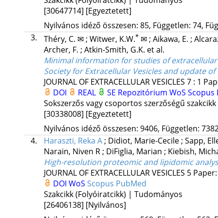
[30647714]
[Egyeztetett]
Nyilvános idéző összesen: 85, Független: 74, Füg
3.
*
Théry, C. ✉
;
Witwer, K.W.
✉
;
Aikawa, E.
;
Alcara
Archer, F.
;
Atkin-Smith, G.K.
et al.
Minimal information for studies of extracellular
Society for Extracellular Vesicles and update o
JOURNAL OF EXTRACELLULAR VESICLES
7
:
1
Pap
DOI
REAL
SE Repozitórium
WoS
Scopus
Sokszerzős vagy csoportos szerzőségű szakcikk
[30338008]
[Egyeztetett]
Nyilvános idéző összesen: 9406, Független: 7382
4.
Haraszti, Reka A
;
Didiot, Marie-Cecile
;
Sapp, El
Narain, Niven R
;
DiFiglia, Marian
;
Kiebish, Mich
High-resolution proteomic and lipidomic analys
JOURNAL OF EXTRACELLULAR VESICLES
5
Paper:
DOI
WoS
Scopus
PubMed
Szakcikk (Folyóiratcikk) | Tudományos
[26406138]
[Nyilvános]