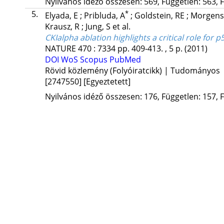
Nyilvános idéző összesen: 569, Független: 563, F
5.
*
Elyada, E
;
Pribluda, A
;
Goldstein, RE
;
Morgens
Krausz, R
;
Jung, S
et al.
CKIalpha ablation highlights a critical role for p
NATURE
470
:
7334
pp. 409-413. , 5 p.
(2011)
DOI
WoS
Scopus
PubMed
Rövid közlemény (Folyóiratcikk) | Tudományos
[2747550]
[Egyeztetett]
Nyilvános idéző összesen: 176, Független: 157, F