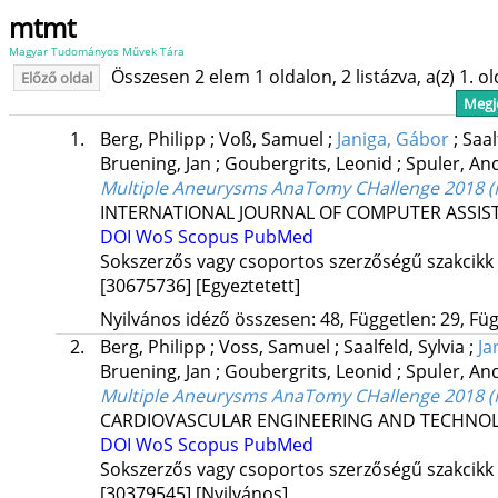
mtmt
Magyar Tudományos Művek Tára
Összesen 2 elem 1 oldalon, 2 listázva, a(z) 1. o
Előző oldal
Megje
1.
Berg, Philipp
;
Voß, Samuel
;
Janiga, Gábor
;
Saal
Bruening, Jan
;
Goubergrits, Leonid
;
Spuler, An
Multiple Aneurysms AnaTomy CHallenge 2018 (
INTERNATIONAL JOURNAL OF COMPUTER ASSI
DOI
WoS
Scopus
PubMed
Sokszerzős vagy csoportos szerzőségű szakcikk
[30675736]
[Egyeztetett]
Nyilvános idéző összesen: 48, Független: 29, Füg
2.
Berg, Philipp
;
Voss, Samuel
;
Saalfeld, Sylvia
;
Ja
Bruening, Jan
;
Goubergrits, Leonid
;
Spuler, An
Multiple Aneurysms AnaTomy CHallenge 2018 (
CARDIOVASCULAR ENGINEERING AND TECHNO
DOI
WoS
Scopus
PubMed
Sokszerzős vagy csoportos szerzőségű szakcikk
[30379545]
[Nyilvános]