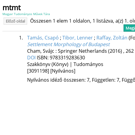
mtmt
Magyar Tudományos Művek Tára
Összesen 1 elem 1 oldalon, 1 listázva, a(z) 1. o
Előző oldal
Megje
1.
Tamás, Csapó
;
Tibor, Lenner
;
Raffay, Zoltán
(F
Settlement Morphology of Budapest
Cham, Svájc :
Springer Netherlands
(2016)
,
262 
DOI
ISBN:
9783319283630
Szakkönyv (Könyv) | Tudományos
[3091198]
[Nyilvános]
Nyilvános idéző összesen: 7, Független: 7, Függő: