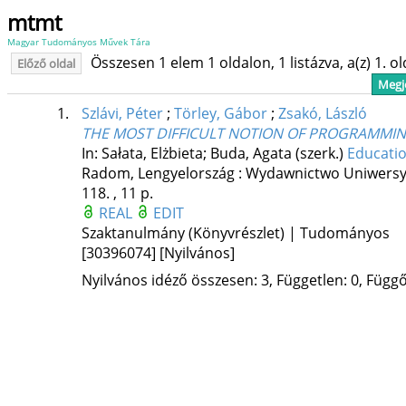
mtmt
Magyar Tudományos Művek Tára
Összesen 1 elem 1 oldalon, 1 listázva, a(z) 1. o
Előző oldal
Megje
1.
Szlávi, Péter
;
Törley, Gábor
;
Zsakó, László
THE MOST DIFFICULT NOTION OF PROGRAMMING
In: Sałata, Elżbieta; Buda, Agata (szerk.)
Educatio
Radom, Lengyelország :
Wydawnictwo Uniwersy
118. , 11 p.
REAL
EDIT
Szaktanulmány (Könyvrészlet) | Tudományos
[30396074]
[Nyilvános]
Nyilvános idéző összesen: 3, Független: 0, Függő: