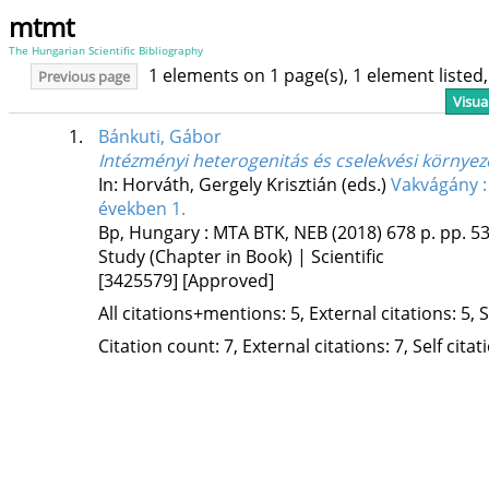
mtmt
The Hungarian Scientific Bibliography
1 elements on 1 page(s), 1 element liste
Previous page
Visua
1.
Bánkuti, Gábor
Intézményi heterogenitás és cselekvési környez
In: Horváth, Gergely Krisztián (eds.)
Vakvágány :
években 1.
Bp, Hungary :
MTA BTK
,
NEB
(2018)
678 p.
pp. 53
Study (Chapter in Book) | Scientific
[3425579]
[Approved]
All citations+mentions: 5, External citations: 5, 
Citation count: 7, External citations: 7, Self cita