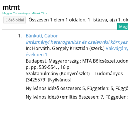
mtmt
Magyar Tudományos Művek Tára
Összesen 1 elem 1 oldalon, 1 listázva, a(z) 1. o
Előző oldal
Megje
1.
Bánkuti, Gábor
Intézményi heterogenitás és cselekvési környez
In: Horváth, Gergely Krisztián (szerk.)
Vakvágány 
években 1.
Budapest, Magyarország :
MTA Bölcsészettudo
p.
pp. 539-554. , 16 p.
Szaktanulmány (Könyvrészlet) | Tudományos
[3425579]
[Nyilvános]
Nyilvános idéző összesen: 5, Független: 5, Függő:
Nyilvános idéző+említés összesen: 7, Független: 