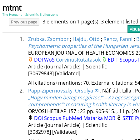
mtmt
The Hungarian Scientific Bibliography
3 elements on 1 page(s), 3 element liste
Previous page
Visua
1.
Zrubka, Zsombor
;
Hajdu, Ottó
;
Rencz, Fanni
;
B
Psychometric properties of the Hungarian versi
EUROPEAN JOURNAL OF HEALTH ECONOMICS
2
DOI
WoS
CorvinusKutatasok
EDIT
Scopus
Article (Journal Article) | Scientific
[30679848]
[Validated]
All citations+mentions: 70, External citations: 54
2.
Papp-Zipernovszky, Orsolya ✉
;
Náfrádi, Lilla
;
Pe
„Hogy minden beteg megértse!” – Az egészségmű
comprehends”: measuring health literacy in Hu
ORVOSI HETILAP
157
:
23
pp. 905-915. , 11 p.
(20
DOI
Scopus
PubMed
Matarka
MOB
SZTE Pu
Article (Journal Article) | Scientific
[3082978]
[Validated]