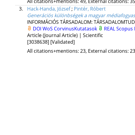
All citations+mentions: 49, External citations: 35
3.
Hack-Handa, József
;
Pintér, Róbert
Generációs különbségek a magyar médiafogya
INFORMÁCIÓS TÁRSADALOM: TÁRSADALOMTUD
DOI
WoS
CorvinusKutatasok
REAL
Scopus
Article (Journal Article) | Scientific
[3038638]
[Validated]
All citations+mentions: 23, External citations: 23