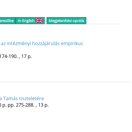
keresőbe
In English
Megjelenítési opciók
k az intézményi hozzájárulás empirikus
174-190. , 17 p.
 Tamás tiszteletére
 p.
pp. 275-288. , 13 p.