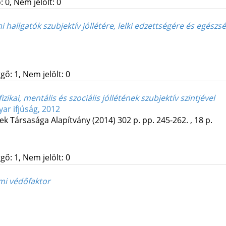
 0, Nem jelölt: 0
i hallgatók szubjektív jóllétére, lelki edzettségére és egés
gő: 1, Nem jelölt: 0
izikai, mentális és szociális jóllétének szubjektív szintjével
ar ifjúság, 2012
nek Társasága Alapítvány
(2014)
302 p.
pp. 245-262. , 18 p.
gő: 1, Nem jelölt: 0
mi védőfaktor