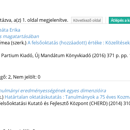
ázva, a(z) 1. oldal megjelenítve.
Következő oldal
Átlépés a 
eáta Erika
os magatartásában
Tímea (szerk.)
A felsőoktatás (hozzáadott) értéke : Közelítése
:
Partium Kiadó
,
Új Mandátum Könyvkiadó
(2016)
371 p.
pp. 
gő: 2, Nem jelölt: 0
tanulmányi eredményességének egyes dimenzióira
k.)
Határtalan oktatáskutatás : Tanulmányok a 75 éves Kozma
lsőoktatási Kutató és Fejlesztő Központ (CHERD)
(2014)
310