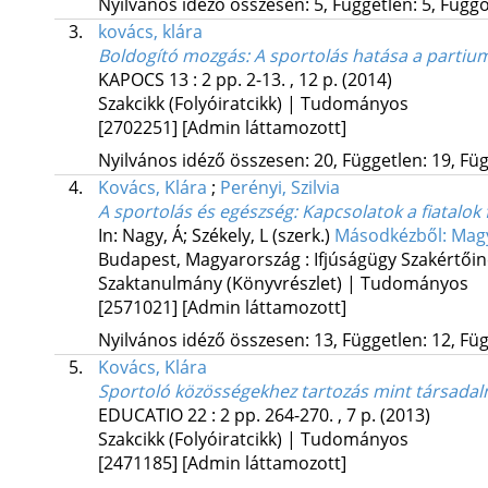
Nyilvános idéző összesen: 5, Független: 5, Függő:
3.
kovács, klára
Boldogító mozgás
: A sportolás hatása a partium
KAPOCS
13
:
2
pp. 2-13. , 12 p.
(2014)
Szakcikk (Folyóiratcikk) | Tudományos
[2702251]
[Admin láttamozott]
Nyilvános idéző összesen: 20, Független: 19, Füg
4.
Kovács, Klára
;
Perényi, Szilvia
A sportolás és egészség
: Kapcsolatok a fiatalok f
In: Nagy, Á; Székely, L (szerk.)
Másodkézből: Magy
Budapest, Magyarország :
Ifjúságügy Szakértői
Szaktanulmány (Könyvrészlet) | Tudományos
[2571021]
[Admin láttamozott]
Nyilvános idéző összesen: 13, Független: 12, Füg
5.
Kovács, Klára
Sportoló közösségekhez tartozás mint társadal
EDUCATIO
22
:
2
pp. 264-270. , 7 p.
(2013)
Szakcikk (Folyóiratcikk) | Tudományos
[2471185]
[Admin láttamozott]