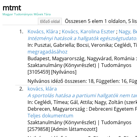
mtmt
Magyar Tudományos Művek Tára
Összesen 5 elem 1 oldalon, 5 list
Előző oldal
1.
Kovács, Klára
;
Kovács, Karolina Eszter
;
Nagy, B
Intézményi hatások a hallgatók egészségtudat
In: Pusztai, Gabriella; Bocsi, Veronika; Ceglédi, 
megragadásához
Budapest, Magyarország,
Nagyvárad, Románia 
Szaktanulmány (Könyvrészlet) | Tudományos
[3105459]
[Nyilvános]
Nyilvános idéző összesen: 18, Független: 16, Füg
2.
kovács, klára
A sportolás hatása a partiumi hallgatók nem 
In: Ceglédi, Tímea; Gál, Attila; Nagy, Zoltán (szer
Debrecen, Magyarország :
Debreceni Egyetem Fe
Teljes dokumentum
Szaktanulmány (Könyvrészlet) | Tudományos
[2579858]
[Admin láttamozott]