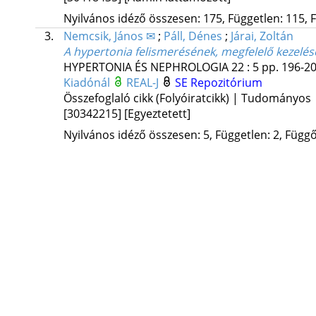
Nyilvános idéző összesen: 175, Független: 115, F
3.
Nemcsik, János ✉
;
Páll, Dénes
;
Járai, Zoltán
A hypertonia felismerésének, megfelelő kezelé
HYPERTONIA ÉS NEPHROLOGIA
22
:
5
pp. 196-20
Kiadónál
REAL-J
SE Repozitórium
Összefoglaló cikk (Folyóiratcikk) | Tudományos
[30342215]
[Egyeztetett]
Nyilvános idéző összesen: 5, Független: 2, Függő: