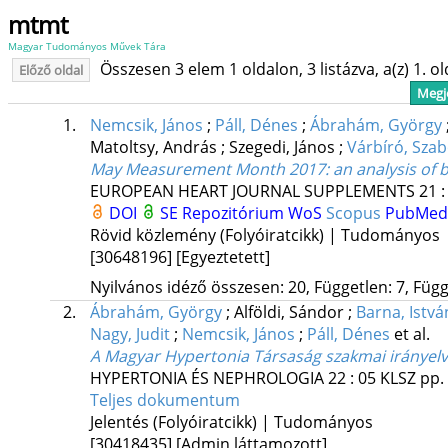
mtmt
Magyar Tudományos Művek Tára
Összesen 3 elem 1 oldalon, 3 listázva, a(z) 1. o
Előző oldal
Megje
1.
Nemcsik, János
;
Páll, Dénes
;
Ábrahám, György
Matoltsy, András
;
Szegedi, János
;
Várbíró, Szab
May Measurement Month 2017: an analysis of 
EUROPEAN HEART JOURNAL SUPPLEMENTS
21
DOI
SE Repozitórium
WoS
Scopus
PubMe
Rövid közlemény (Folyóiratcikk) | Tudományos
[30648196]
[Egyeztetett]
Nyilvános idéző összesen: 20, Független: 7, Függ
2.
Ábrahám, György
;
Alföldi, Sándor
;
Barna, Istvá
Nagy, Judit
;
Nemcsik, János
;
Páll, Dénes
et al.
A Magyar Hypertonia Társaság szakmai irányel
HYPERTONIA ÉS NEPHROLOGIA
22
:
05 KLSZ
pp. 
Teljes dokumentum
Jelentés (Folyóiratcikk) | Tudományos
[30418435]
[Admin láttamozott]