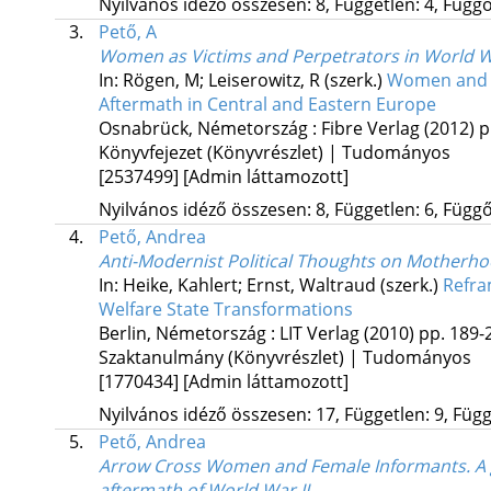
Nyilvános idéző összesen: 8, Független: 4, Függő:
3.
Pető, A
Women as Victims and Perpetrators in World Wa
In: Rögen, M; Leiserowitz, R (szerk.)
Women and M
Aftermath in Central and Eastern Europe
Osnabrück, Németország :
Fibre Verlag
(2012)
p
Könyvfejezet (Könyvrészlet) | Tudományos
[2537499]
[Admin láttamozott]
Nyilvános idéző összesen: 8, Független: 6, Függő:
4.
Pető, Andrea
Anti-Modernist Political Thoughts on Motherhoo
In: Heike, Kahlert; Ernst, Waltraud (szerk.)
Refra
Welfare State Transformations
Berlin, Németország :
LIT Verlag
(2010)
pp. 189-2
Szaktanulmány (Könyvrészlet) | Tudományos
[1770434]
[Admin láttamozott]
Nyilvános idéző összesen: 17, Független: 9, Függő
5.
Pető, Andrea
Arrow Cross Women and Female Informants. A ge
aftermath of World War II