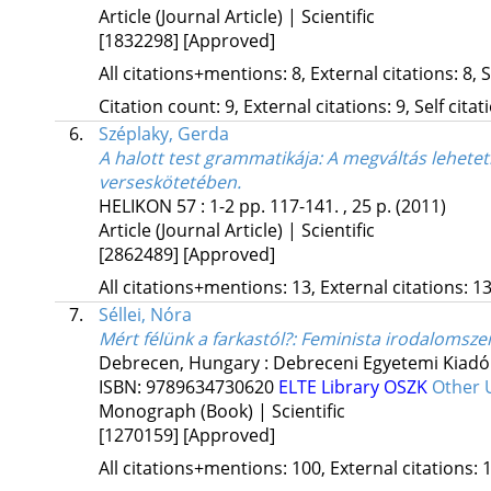
Article (Journal Article) | Scientific
[1832298]
[Approved]
All citations+mentions: 8, External citations: 8, 
Citation count: 9, External citations: 9, Self cita
6.
Széplaky, Gerda
A halott test grammatikája
: A megváltás lehete
verseskötetében.
HELIKON
57
:
1-2
pp. 117-141. , 25 p.
(2011)
Article (Journal Article) | Scientific
[2862489]
[Approved]
All citations+mentions: 13, External citations: 13
7.
Séllei, Nóra
Mért félünk a farkastól?
: Feminista irodalomszem
Debrecen, Hungary :
Debreceni Egyetemi Kiadó
ISBN:
9789634730620
ELTE Library
OSZK
Other 
Monograph (Book) | Scientific
[1270159]
[Approved]
All citations+mentions: 100, External citations: 1