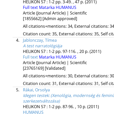
HELIKON
57
:
1-2
pp. 3-49. , 47 p.
(2011)
Full text
Matarka
HUMANUS
Article (Journal Article) | Scientific
[1855662]
[Admin approved]
All citations+mentions: 34, External citations: 34
Citation count: 35, External citations: 35, Self c
4.
Jablonczay, Tímea
A test narratológiája
HELIKON
57
:
1-2
pp. 97-116. , 20 p.
(2011)
Full text
Matarka
HUMANUS
Article (Journal Article) | Scientific
[23765169]
[Validated]
All citations+mentions: 30, External citations: 30
Citation count: 31, External citations: 31, Self c
5.
Rákai, Orsolya
Idegen testek
: (Xenológia, modernség és femini
szerkezetváltozása)
HELIKON
57
:
1-2
pp. 87-96. , 10 p.
(2011)
HUMANUS