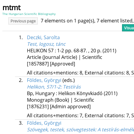
mtmt
The Hungarian Scientific Bibliography
7 elements on 1 page(s), 7 element liste
Previous page
Visua
1.
Deczki, Sarolta
Test, logosz, tánc
HELIKON
57
:
1-2
pp. 68-87. , 20 p.
(2011)
Article (Journal Article) | Scientific
[1857887]
[Approved]
All citations+mentions: 8, External citations: 8, 
2.
Földes, Györgyi
(eds.)
Helikon, 57/1-2
: Testírás
Bp, Hungary :
Helikon Könyvkiadó
(2011)
Monograph (Book) | Scientific
[1876231]
[Admin approved]
All citations+mentions: 7, External citations: 7, 
3.
Földes, Györgyi
Szövegek, testek, szövegtestek
: A testírás-elmél