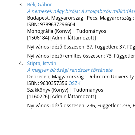
3.
Béli, Gábor
A nemesek négy bírója
: A szolgabírók működés
Budapest, Magyarország ,
Pécs, Magyarország 
ISBN:
9789637296604
Monográfia (Könyv) | Tudományos
[1506184]
[Admin láttamozott]
Nyilvános idéző összesen: 37, Független: 37, Füg
Nyilvános idéző+említés összesen: 73, Független:
4.
Stipta, István
A magyar bírósági rendszer története
Debrecen, Magyarország :
Debrecen University
ISBN:
9630357356
OSZK
Szakkönyv (Könyv) | Tudományos
[1160226]
[Admin láttamozott]
Nyilvános idéző összesen: 236, Független: 236, F