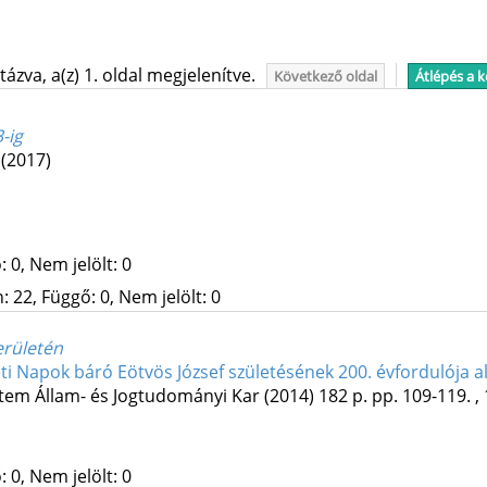
ázva, a(z) 1. oldal megjelenítve.
Következő oldal
Átlépés a 
-ig
.
(2017)
 0, Nem jelölt: 0
 22, Függő: 0, Nem jelölt: 0
erületén
eti Napok báró Eötvös József születésének 200. évfordulója 
em Állam- és Jogtudományi Kar
(2014)
182 p.
pp. 109-119. , 
 0, Nem jelölt: 0