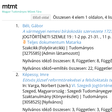
mtmt
Magyar Tudományos Művek Tára
Összesen 4 elem 1 oldalon, 4 list
Előző oldal
1.
Béli, Gábor
A vármegyei nemesi bíráskodás szervezete 1723
JOGTÖRTÉNETI SZEMLE
19
:
1-2
pp. 21-31. , 11 p
Teljes dokumentum
Matarka
Szakcikk (Folyóiratcikk) | Tudományos
[3275585]
[Admin láttamozott]
Nyilvános idéző összesen: 8, Független: 8, Függő:
Nyilvános idéző+említés összesen: 22, Független:
2.
Képessy, Imre
Eötvös József reformtörekvései a felsőoktatás t
In: Varga, Norbert (szerk.)
VI. Szegedi Jogtörtén
Szeged, Magyarország :
Szegedi Tudományegyet
Szaktanulmány (Könyvrészlet) | Tudományos
[3058525]
[Nyilvános]
Nyilvános idéző összesen: 3, Független: 3, Függő: