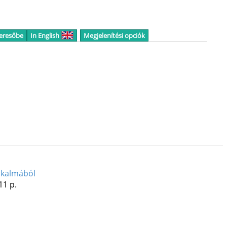
keresőbe
In English
Megjelenítési opciók
alkalmából
11 p.