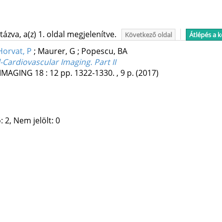
ázva, a(z) 1. oldal megjelenítve.
Következő oldal
Átlépés a 
orvat, P
;
Maurer, G
;
Popescu, BA
Cardiovascular Imaging. Part II
IMAGING
18
:
12
pp. 1322-1330. , 9 p.
(2017)
 2, Nem jelölt: 0