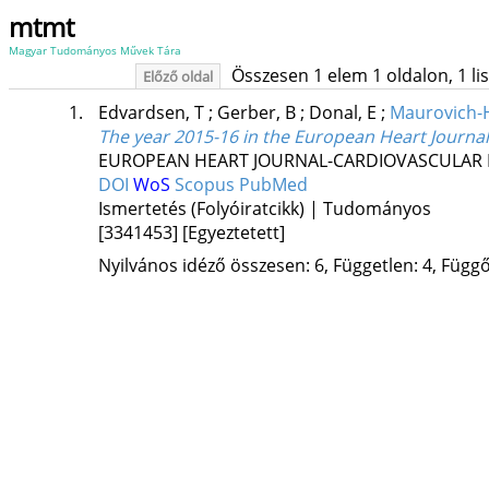
mtmt
Magyar Tudományos Művek Tára
Összesen 1 elem 1 oldalon, 1 list
Előző oldal
1.
Edvardsen, T
;
Gerber, B
;
Donal, E
;
Maurovich-H
The year 2015-16 in the European Heart Journal-
EUROPEAN HEART JOURNAL-CARDIOVASCULAR 
DOI
WoS
Scopus
PubMed
Ismertetés (Folyóiratcikk) | Tudományos
[3341453]
[Egyeztetett]
Nyilvános idéző összesen: 6, Független: 4, Függő: