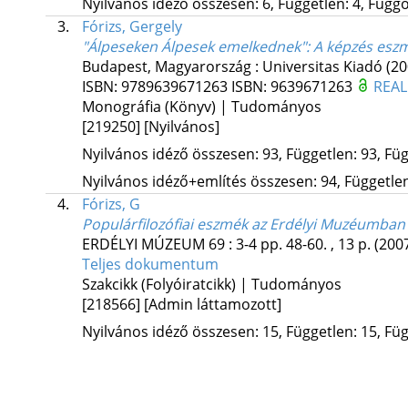
Nyilvános idéző összesen: 6, Független: 4, Függő:
3.
Fórizs, Gergely
"Álpeseken Álpesek emelkednek"
: A képzés esz
Budapest, Magyarország :
Universitas Kiadó
(20
ISBN:
9789639671263
ISBN:
9639671263
REAL
Monográfia (Könyv) | Tudományos
[219250]
[Nyilvános]
Nyilvános idéző összesen: 93, Független: 93, Füg
Nyilvános idéző+említés összesen: 94, Független:
4.
Fórizs, G
Populárfilozófiai eszmék az Erdélyi Muzéumban
ERDÉLYI MÚZEUM
69
:
3-4
pp. 48-60. , 13 p.
(200
Teljes dokumentum
Szakcikk (Folyóiratcikk) | Tudományos
[218566]
[Admin láttamozott]
Nyilvános idéző összesen: 15, Független: 15, Füg