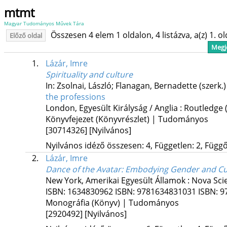
mtmt
Magyar Tudományos Művek Tára
Összesen 4 elem 1 oldalon, 4 listázva, a(z) 1. o
Előző oldal
Megje
1.
Lázár, Imre
Spirituality and culture
In: Zsolnai, László; Flanagan, Bernadette (szerk.
the professions
London, Egyesült Királyság / Anglia :
Routledge
Könyvfejezet (Könyvrészlet) | Tudományos
[30714326]
[Nyilvános]
Nyilvános idéző összesen: 4, Független: 2, Függő:
2.
Lázár, Imre
Dance of the Avatar
: Embodying Gender and Cu
New York, Amerikai Egyesült Államok :
Nova Sci
ISBN:
1634830962
ISBN:
9781634831031
ISBN:
9
Monográfia (Könyv) | Tudományos
[2920492]
[Nyilvános]