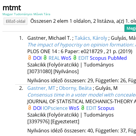
mtmt
Magyar Tudományos Művek Tára
Összesen 2 elem 1 oldalon, 2 listázva, a(z) 1. o
Előző oldal
Megje
1.
Gastner, Michael T.
;
Takács, Károly
;
Gulyás, M
The impact of hypocrisy on opinion formation:
PLOS ONE
14
:
6
Paper: e0218729 , 21 p.
(2019)
DOI
REAL
WoS
EDIT
Scopus
PubMed
Szakcikk (Folyóiratcikk) | Tudományos
[30731080]
[Nyilvános]
Nyilvános idéző összesen: 29, Független: 26, Füg
2.
Gastner, MT
;
Oborny, Beáta
;
Gulyás, M
Consensus time in a voter model with conceale
JOURNAL OF STATISTICAL MECHANICS-THEORY
DOI
IOPscience
WoS
EDIT
Scopus
Szakcikk (Folyóiratcikk) | Tudományos
[3397976]
[Egyeztetett]
Nyilvános idéző összesen: 40, Független: 37, Füg