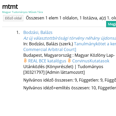
mtmt
Magyar Tudományos Művek Tára
Összesen 1 elem 1 oldalon, 1 listázva, a(z) 1. o
Előző oldal
Megje
1.
Bodzási, Balázs
Az új választottbírósági törvény néhány újdons
In: Bodzási, Balázs (szerk.)
Tanulmánykötet a kere
Commercial Arbitral Court]
Budapest, Magyarország :
Magyar Közlöny Lap-
REAL
BCE katalógus
CorvinusKutatasok
Utánközlés (Könyvrészlet) | Tudományos
[30321797]
[Admin láttamozott]
Nyilvános idéző összesen: 9, Független: 9, Függő:
Nyilvános idéző+említés összesen: 10, Független: