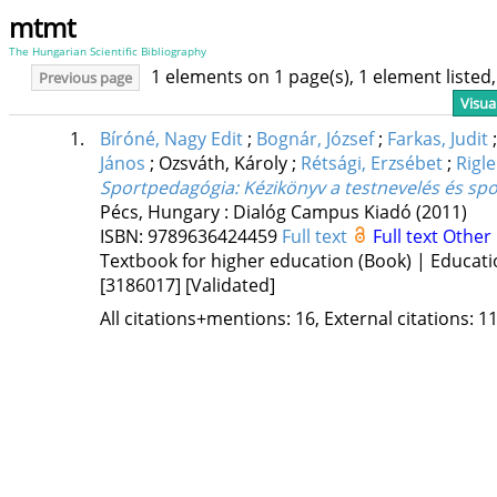
mtmt
The Hungarian Scientific Bibliography
1 elements on 1 page(s), 1 element liste
Previous page
Visua
1.
Bíróné, Nagy Edit
;
Bognár, József
;
Farkas, Judit
János
;
Ozsváth, Károly
;
Rétsági, Erzsébet
;
Rigle
Sportpedagógia
: Kézikönyv a testnevelés és s
Pécs, Hungary :
Dialóg Campus Kiadó
(2011)
ISBN:
9789636424459
Full text
Full text
Other
Textbook for higher education (Book) | Educati
[3186017]
[Validated]
All citations+mentions: 16, External citations: 11