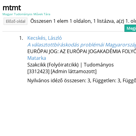
mtmt
Magyar Tudományos Művek Tára
Összesen 1 elem 1 oldalon, 1 listázva, a(z) 1. o
Előző oldal
Megje
1.
Kecskés, László
A választottbíráskodás problémái Magyarországo
EURÓPAI JOG: AZ EURÓPAI JOGAKADÉMIA FOLY
Matarka
Szakcikk (Folyóiratcikk) | Tudományos
[3312423]
[Admin láttamozott]
Nyilvános idéző összesen: 3, Független: 3, Függő: