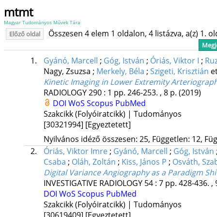
mtmt
Magyar Tudományos Művek Tára
Összesen 4 elem 1 oldalon, 4 listázva, a(z) 1. o
Előző oldal
Megje
1.
Gyánó, Marcell
;
Góg, István
;
Óriás, Viktor I
;
Ruz
Nagy, Zsuzsa
;
Merkely, Béla
;
Szigeti, Krisztián
et
Kinetic Imaging in Lower Extremity Arteriograp
RADIOLOGY
290
:
1
pp. 246-253. , 8 p.
(2019)
DOI
WoS
Scopus
PubMed
Szakcikk (Folyóiratcikk) | Tudományos
[30321994]
[Egyeztetett]
Nyilvános idéző összesen: 25, Független: 12, Füg
2.
Óriás, Viktor Imre
;
Gyánó, Marcell
;
Góg, István
Csaba
;
Oláh, Zoltán
;
Kiss, János P
;
Osváth, Sza
Digital Variance Angiography as a Paradigm Shi
INVESTIGATIVE RADIOLOGY
54
:
7
pp. 428-436. , 
DOI
WoS
Scopus
PubMed
Szakcikk (Folyóiratcikk) | Tudományos
[30619409]
[Egyeztetett]