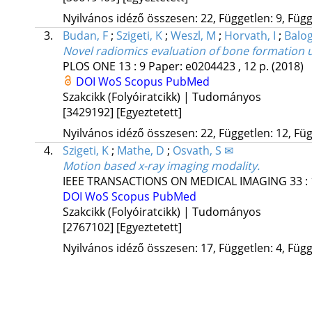
Nyilvános idéző összesen: 22, Független: 9, Függ
3.
Budan, F
;
Szigeti, K
;
Weszl, M
;
Horvath, I
;
Balog
Novel radiomics evaluation of bone formation ut
PLOS ONE
13
:
9
Paper: e0204423 , 12 p.
(2018)
DOI
WoS
Scopus
PubMed
Szakcikk (Folyóiratcikk) | Tudományos
[3429192]
[Egyeztetett]
Nyilvános idéző összesen: 22, Független: 12, Füg
4.
Szigeti, K
;
Mathe, D
;
Osvath, S ✉
Motion based x-ray imaging modality.
IEEE TRANSACTIONS ON MEDICAL IMAGING
33
:
DOI
WoS
Scopus
PubMed
Szakcikk (Folyóiratcikk) | Tudományos
[2767102]
[Egyeztetett]
Nyilvános idéző összesen: 17, Független: 4, Függ