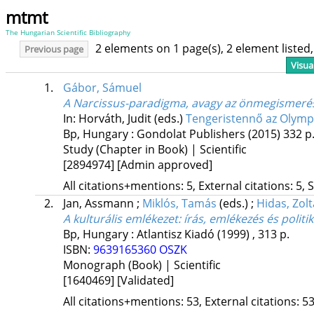
mtmt
The Hungarian Scientific Bibliography
2 elements on 1 page(s), 2 element liste
Previous page
Visua
1.
Gábor, Sámuel
A Narcissus-paradigma, avagy az önmegismerés ve
In: Horváth, Judit (eds.)
Tengeristennő az Olymp
Bp, Hungary :
Gondolat Publishers
(2015)
332 p
Study (Chapter in Book) | Scientific
[2894974]
[Admin approved]
All citations+mentions: 5, External citations: 5, 
2.
Jan, Assmann
;
Miklós, Tamás
(eds.)
;
Hidas, Zol
A kulturális emlékezet
: írás, emlékezés és polit
Bp, Hungary :
Atlantisz Kiadó
(1999)
,
313 p.
ISBN:
9639165360
OSZK
Monograph (Book) | Scientific
[1640469]
[Validated]
All citations+mentions: 53, External citations: 53