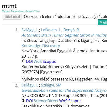
mtmt
Magyar Tudományos Művek Tára
Összesen 6 elem 1 oldalon, 6 listázva, a(z) 1. o
Előző oldal
Megje
1.
Szilágyi, L
;
Lefkovits, L
;
Benyó, B
Automatic Brain Tumor Segmentation in multisp
In: Zhuo, Tang; Jiayi, Du; Shu, Yin; Ligang, He; Ren
Knowledge Discovery
New York, Amerikai Egyesült Államok :
Institute
291. , 7 p.
DOI
WoS
Scopus
Konferenciaközlemény (Könyvrészlet) | Tudom
[2957978]
[Egyeztetett]
Nyilvános idéző összesen: 63, Független: 44, Füg
2.
Szilágyi, L
;
Szilágyi, SM
Generalization rules for the suppressed fuzzy 
NEUROCOMPUTING
139
pp. 298-309. , 12 p.
(20
DOI
ScienceDirect
WoS
Scopus
Szakcikk (Folyóiratcikk) | Tudományos