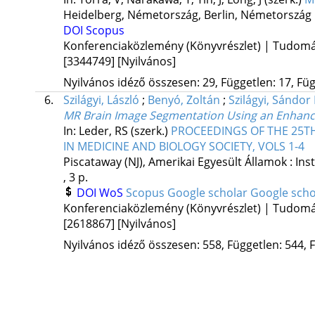
Heidelberg, Németország,
Berlin, Németország 
DOI
Scopus
Konferenciaközlemény (Könyvrészlet) | Tudom
[3344749]
[Nyilvános]
Nyilvános idéző összesen: 29, Független: 17, Füg
6.
Szilágyi, László
;
Benyó, Zoltán
;
Szilágyi, Sándor
MR Brain Image Segmentation Using an Enhanc
In: Leder, RS (szerk.)
PROCEEDINGS OF THE 25T
IN MEDICINE AND BIOLOGY SOCIETY, VOLS 1-4
Piscataway (NJ), Amerikai Egyesült Államok :
Ins
, 3 p.
DOI
WoS
Scopus
Google scholar
Google scho
Konferenciaközlemény (Könyvrészlet) | Tudom
[2618867]
[Nyilvános]
Nyilvános idéző összesen: 558, Független: 544, F