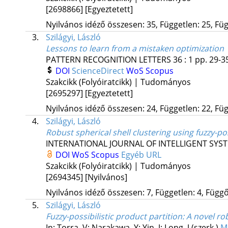
[2698866]
[Egyeztetett]
Nyilvános idéző összesen: 35, Független: 25, Füg
3.
Szilágyi, László
Lessons to learn from a mistaken optimization
PATTERN RECOGNITION LETTERS
36
:
1
pp. 29-35
DOI
ScienceDirect
WoS
Scopus
Szakcikk (Folyóiratcikk) | Tudományos
[2695297]
[Egyeztetett]
Nyilvános idéző összesen: 24, Független: 22, Füg
4.
Szilágyi, László
Robust spherical shell clustering using fuzzy-pos
INTERNATIONAL JOURNAL OF INTELLIGENT SYS
DOI
WoS
Scopus
Egyéb URL
Szakcikk (Folyóiratcikk) | Tudományos
[2694345]
[Nyilvános]
Nyilvános idéző összesen: 7, Független: 4, Függő:
5.
Szilágyi, László
Fuzzy-possibilistic product partition: A novel 
In: Torra, V; Narakawa, Y; Yin, J; Long, J (szerk.)
Mo